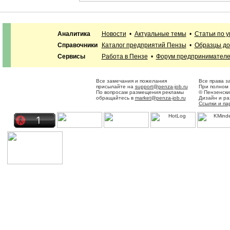
Аналитика
Новости
•
Актуальные темы
•
Статьи по 
Справочники
Каталог предприятий Пензы
•
Образцы до
Сервисы
Работа в Пензе
•
Форум предпринимател
Все замечания и пожелания
Все права з
присылайте на
support@penza-job.ru
При полном 
По вопросам размещения рекламы
© Пензенски
обращайтесь в
market@penza-job.ru
Дизайн и р
Ссылки и па