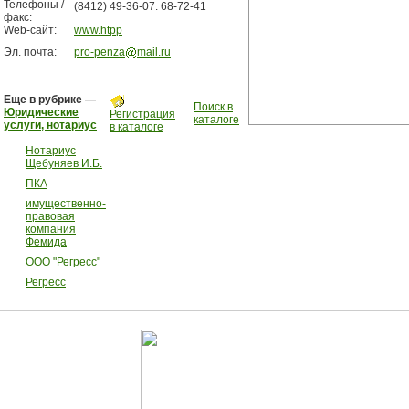
Телефоны /
(8412) 49-36-07. 68-72-41
факс:
Web-сайт:
www.htpp
Эл. почта:
pro-penza
mail.ru
Еще в рубрике —
Поиск в
Юридические
Регистрация
каталоге
услуги, нотариус
в каталоге
Нотариус
Щебуняев И.Б.
ПКА
имущественно-
правовая
компания
Фемида
ООО "Регресс"
Регресс