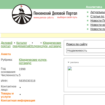
Актуальны
Статьи по
Новости П
Новости к
Новости п
Деловой
•
Каталог
•
•
Юридические
Поиск по сайту
портал
предприятий
Услуги
услуги, нотариус
Анкета
Рубрика:
Юридические услуги,
нотариус
Год
1998
основания:
Численность:
5
ИНН:
5835030318
Контактное
лицо:
Товары и
услуги
Контактная информация