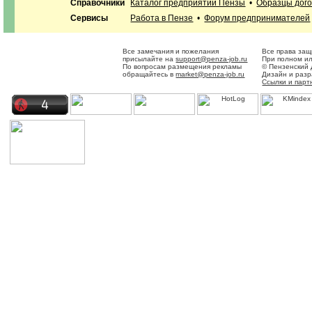
Справочники
Каталог предприятий Пензы
•
Образцы дог
Сервисы
Работа в Пензе
•
Форум предпринимателей
Все замечания и пожелания
Все права защ
присылайте на
support@penza-job.ru
При полном ил
По вопросам размещения рекламы
© Пензенский 
обращайтесь в
market@penza-job.ru
Дизайн и раз
Ссылки и пар