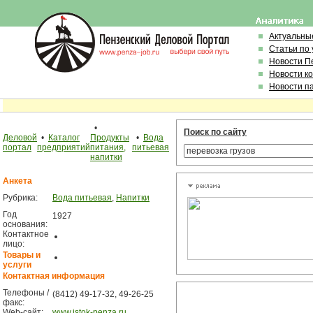
Актуальны
Статьи по
Новости П
Новости к
Новости п
•
Поиск по сайту
Деловой
•
Каталог
Продукты
•
Вода
портал
предприятий
питания,
питьевая
напитки
Анкета
Рубрика:
Вода питьевая
,
Напитки
Год
1927
основания:
Контактное
лицо:
Товары и
услуги
Контактная информация
Телефоны /
(8412) 49-17-32, 49-26-25
факс:
Web-сайт:
www.istok-penza.ru