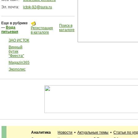
Эл. почта:
ictok-92
sura.ru
Еще в рубрике
Поиск в
—
Вода
Регистрация
каталоге
питьевая
в каталоге
ЗАО ИСТОК
Винный
бутик
"Фиеста"
Magazin365
Экополис
Аналитика
Новости
•
Актуальные темы
•
Статьи по уп