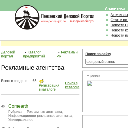
Актуальны
Статьи по
Новости 
Новости к
Новости п
Деловой
•
Каталог
•
Реклама и
Поиск по сайту
портал
предприятий
PR
Рекламные агентства
Всего в разделе — 65
Поиск в
Регистрация
каталоге
в каталоге
Comearth
46.
Рубрика —
Рекламные агентства
,
Информационно-рекламные агентства
,
Универсальное