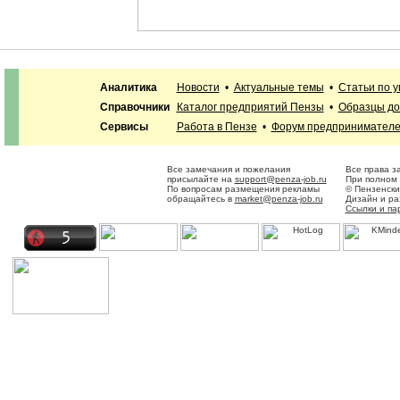
Аналитика
Новости
•
Актуальные темы
•
Статьи по 
Справочники
Каталог предприятий Пензы
•
Образцы до
Сервисы
Работа в Пензе
•
Форум предпринимател
Все замечания и пожелания
Все права з
присылайте на
support@penza-job.ru
При полном 
По вопросам размещения рекламы
© Пензенски
обращайтесь в
market@penza-job.ru
Дизайн и р
Ссылки и па