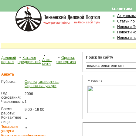
Актуальны
Статьи по
Новости П
Новости к
Новости п
•
Поиск по сайту
Деловой
•
Каталог
•
Оценка,
Авто-,
портал
предприятий
экспертиза
мото
Анкета
Рубрика:
Оценка, экспертиза
,
Оценочные услуги
Год
2006
основания:
Численность:
1
Время
9 00 - 19 00
работы:
Контактное
лицо:
Товары и
услуги
Контактная информация