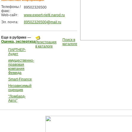
Телефоны /
89502326500
факс:
Web-сайт:
www.expert-rielti.narod.ru
Эл. почта:
89502326500
mail.ru
Еще в рубрике —
Поиск в
Оценка, экспертиза
Регистрация
каталоге
в каталоге
ПАРТНЕР-
Аудит
имущественно-
правовая
компания
Фемида
Smart-Finance
Независимый
оценщик
"Ломбард-
Авто"