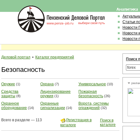
Актуальн
Статьи п
Новости 
Новости 
Новости 
Деловой портал
•
Каталог предприятий
Поиск п
Безопасность
Оружие
Охрана
Универсальное
(1)
(7)
(10)
Средства
Лицензирование
Пожарная
защиты
оружия
безопасность
(8)
(1)
(26)
Охранное
Охранные
Ворота, системы
оборудование
сигнализации
ограждений
(14)
(14)
(32)
Всего в разделе — 113
Регистрация в
Поиск в
каталоге
каталоге