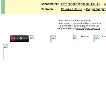
Справочники
Каталог предприятий Пензы
•
О
Сервисы
Работа в Пензе
•
Форум предпр
Все замечания и пожелания
присылайте на
support@penza-job.ru
По вопросам размещения рекламы
обращайтесь в
market@penza-job.ru