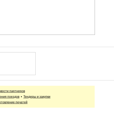
вости партнеров
ения поездов
•
Тендеры и закупки
отовление печатей