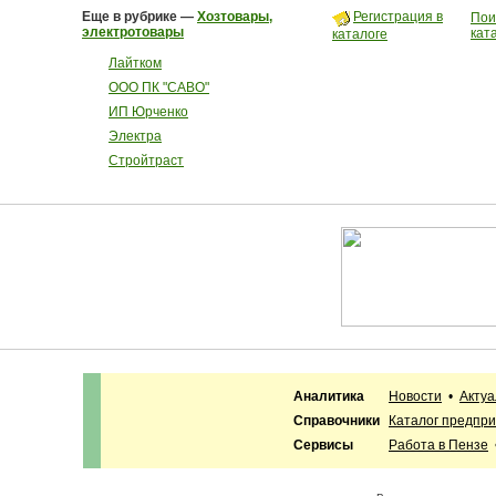
Еще в рубрике —
Хозтовары,
Регистрация в
Пои
электротовары
кат
каталоге
Лайтком
ООО ПК "САВО"
ИП Юрченко
Электра
Стройтраст
Аналитика
Новости
•
Акту
Справочники
Каталог предпр
Сервисы
Работа в Пензе