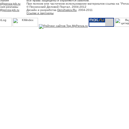
елания
Все права защищены и охраняются законом.
t@penza-job.ru
При полном или частичном использовании материалов ссылка на "Penza
ения рекламы
© Пензенский Деловой Портал, 2004-2012
@penza-job.ru
Дизайн и разработка
Denzhakov.Ru
, 2004-2011
Ссылки и партнеры