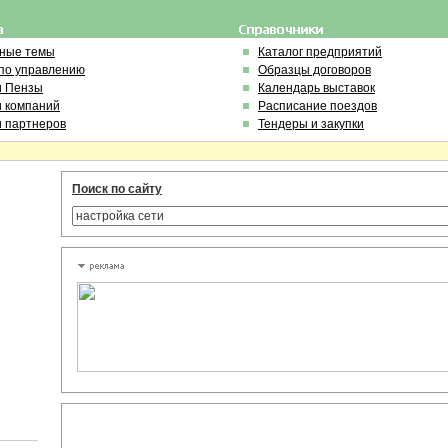
ьные темы
Каталог предприятий
по управлению
Образцы договоров
и Пензы
Календарь выставок
и компаний
Расписание поездов
и партнеров
Тендеры и закупки
Поиск по сайту