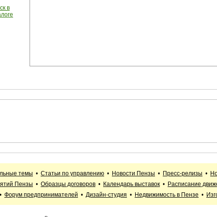
ск в
алоге
альные темы
•
Статьи по управлению
•
Новости Пензы
•
Пресс-релизы
•
Но
иятий Пензы
•
Образцы договоров
•
Календарь выставок
•
Расписание движ
•
Форум предпринимателей
•
Дизайн-студия
•
Недвижимость в Пензе
•
Изг