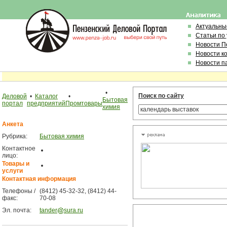
Актуальны
Статьи по
Новости П
Новости к
Новости п
•
Поиск по сайту
Деловой
•
Каталог
•
Бытовая
портал
предприятий
Промтовары
химия
Анкета
Рубрика:
Бытовая химия
Контактное
лицо:
Товары и
услуги
Контактная информация
Телефоны /
(8412) 45-32-32, (8412) 44-
факс:
70-08
Эл. почта:
tander
sura.ru