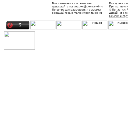
Все замечания и пожелания
Все права за
присылайте на
support@penza-job.ru
При полном и
По вопросам размещения рекламы
© Пензенский
обращайтесь в
market@penza-job.ru
Дизайн и ра
Ссылки и пар