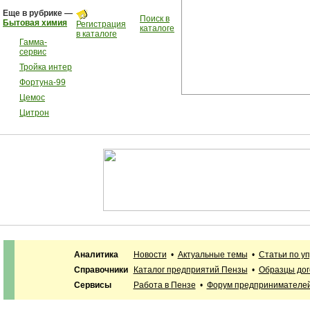
Еще в рубрике —
Поиск в
Бытовая химия
Регистрация
каталоге
в каталоге
Гамма-
сервис
Тройка интер
Фортуна-99
Цемос
Цитрон
Аналитика
Новости
•
Актуальные темы
•
Статьи по у
Справочники
Каталог предприятий Пензы
•
Образцы дог
Сервисы
Работа в Пензе
•
Форум предпринимателе