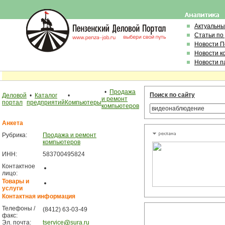
Актуальны
Статьи по
Новости 
Новости к
Новости п
•
Продажа
Поиск по сайту
Деловой
•
Каталог
•
и ремонт
портал
предприятий
Компьютеры
компьютеров
Анкета
Рубрика:
Продажа и ремонт
компьютеров
ИНН:
583700495824
Контактное
лицо:
Товары и
услуги
Контактная информация
Телефоны /
(8412) 63-03-49
факс:
Эл. почта:
tservice
sura.ru