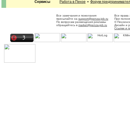
Сервисы
Работа в Пензе
•
Форум предпринимате
Все замечания и пожелания
Все права
присылайте на
support@penza-job.ru
При полном
По вопросам размещения рекламы
© Пензенс
обращайтесь в
market@penza-job.ru
Дизайн и 
Ссылки и 