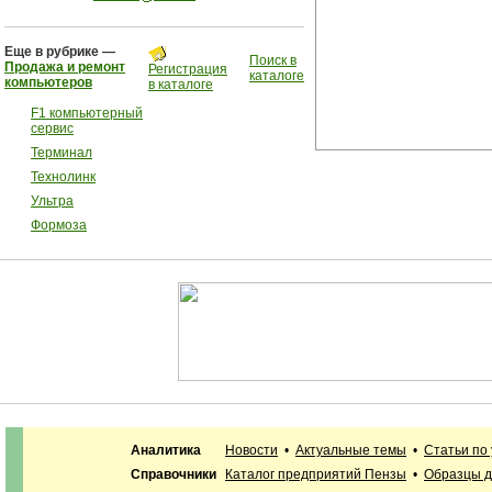
Еще в рубрике —
Поиск в
Продажа и ремонт
Регистрация
каталоге
компьютеров
в каталоге
F1 компьютерный
сервис
Терминал
Технолинк
Ультра
Формоза
Аналитика
Новости
•
Актуальные темы
•
Статьи по
Справочники
Каталог предприятий Пензы
•
Образцы д