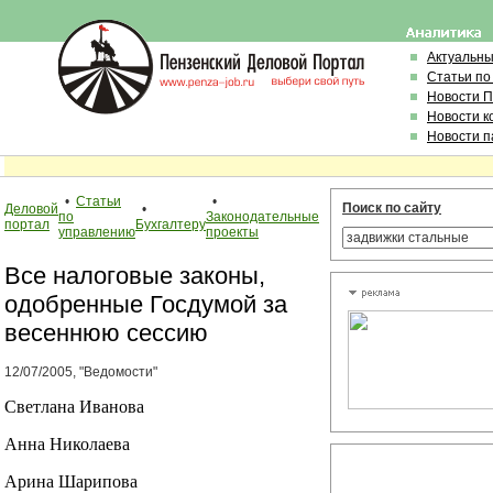
Актуальн
Статьи по
Новости 
Новости к
Новости п
•
Статьи
•
Поиск по сайту
Деловой
•
по
Законодательные
портал
Бухгалтеру
управлению
проекты
Все налоговые законы,
одобренные Госдумой за
весеннюю сессию
12/07/2005, "Ведомости"
Светлана Иванова
Анна Николаева
Арина Шарипова