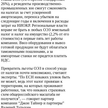
26%), а резиденты производственно-
промышленных зон смогут сэкономить
на налогах за счет ускоренной
амортизации, переноса убытков на
следующие годы и включения в расходы
затрат на НИОКР. Региональные власти
вправе не брать в любых ОЭЗ земельный
налог и налог на имущество (2,2% от его
стоимости) в первые пять лет работы
компании. Ввоз оборудования и вывоз
готовой продукции не будут облагаться
таможенными пошлинами, а за
импортные станки не придется платить
НДС.
Превратить льготы ОЭЗ в способ ухода
от налогов почти невозможно, считают
эксперты. “По ЕСН никаких уловок быть
не может, ведь этот налог привязан к
территориям, на которых проживают
работники, так что никаких страховых
схем общероссийского масштаба не
получится”, — говорит партнер
компании “Джон Тайнер и партнеры”
Валерий Тутыхин.