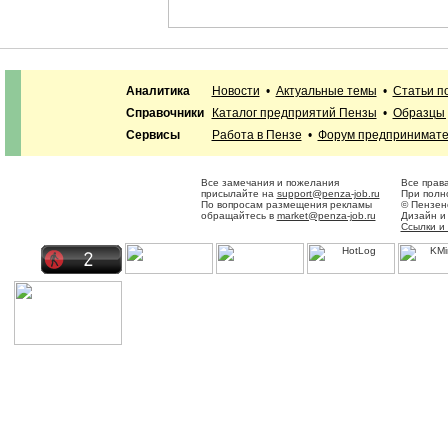
Аналитика
Новости
•
Актуальные темы
•
Статьи п
Справочники
Каталог предприятий Пензы
•
Образцы 
Сервисы
Работа в Пензе
•
Форум предпринимат
Все замечания и пожелания
Все прав
присылайте на
support@penza-job.ru
При полн
По вопросам размещения рекламы
© Пензен
обращайтесь в
market@penza-job.ru
Дизайн и
Ссылки и