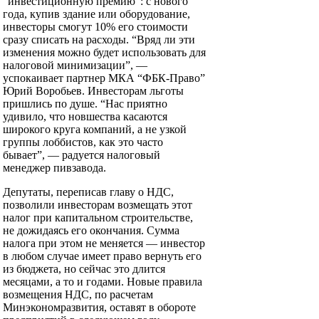
“инвестиционную премию”: с нового
года, купив здание или оборудование,
инвесторы смогут 10% его стоимости
сразу списать на расходы. “Вряд ли эти
изменения можно будет использовать для
налоговой минимизации”, —
успокаивает партнер МКА “ФБК-Право”
Юрий Воробьев. Инвесторам льготы
пришлись по душе. “Нас приятно
удивило, что новшества касаются
широкого круга компаний, а не узкой
группы лоббистов, как это часто
бывает”, — радуется налоговый
менеджер пивзавода.
Депутаты, переписав главу о НДС,
позволили инвесторам возмещать этот
налог при капитальном строительстве,
не дожидаясь его окончания. Сумма
налога при этом не меняется — инвестор
в любом случае имеет право вернуть его
из бюджета, но сейчас это длится
месяцами, а то и годами. Новые правила
возмещения НДС, по расчетам
Минэкономразвития, оставят в обороте