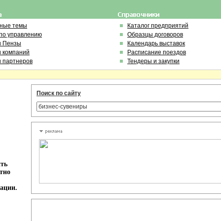
ьные темы
Каталог предприятий
по управлению
Образцы договоров
и Пензы
Календарь выставок
и компаний
Расписание поездов
и партнеров
Тендеры и закупки
Поиск по сайту
ить
тно
ации.