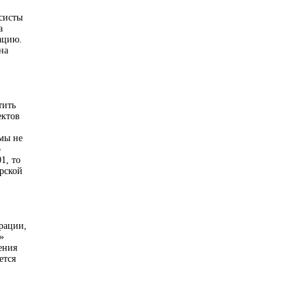
систы
а
ацию.
на
тить
ектов
рмы не
о
1, то
ерской
рации,
»
ения
ется