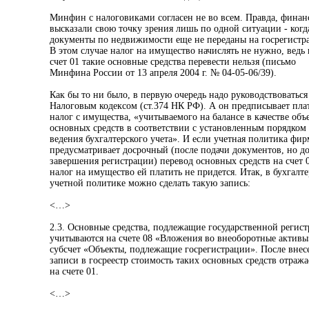
Минфин с налоговиками согласен не во всем. Правда, финан
высказали свою точку зрения лишь по одной ситуации - когд
документы по недвижимости еще не переданы на госрегистр
В этом случае налог на имущество начислять не нужно, ведь 
счет 01 такие основные средства перевести нельзя (письмо
Минфина России от 13 апреля 2004 г. № 04-05-06/39).
Как бы то ни было, в первую очередь надо руководствоваться
Налоговым кодексом (ст.374 НК РФ). А он предписывает пла
налог с имущества, «учитываемого на балансе в качестве объ
основных средств в соответствии с установленным порядком
ведения бухгалтерского учета». И если учетная политика фи
предусматривает досрочный (после подачи документов, но д
завершения регистрации) перевод основных средств на счет 0
налог на имущество ей платить не придется. Итак, в бухгалт
учетной политике можно сделать такую запись:
<…>
2.3. Основные средства, подлежащие государственной регист
учитываются на счете 08 «Вложения во внеоборотные активы
субсчет «Объекты, подлежащие госрегистрации». После внес
записи в госреестр стоимость таких основных средств отража
на счете 01.
<…>