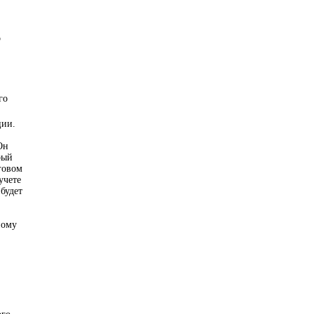
о
го
ции.
Он
рый
говом
учете
будет
ному