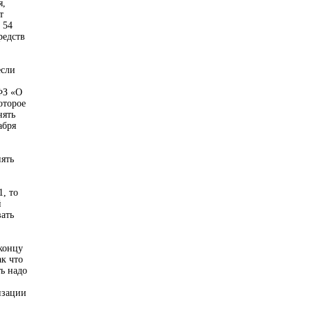
я,
т
 54
редств
если
-ФЗ «О
оторое
нять
абря
ять
, то
й
ать
 концу
ак что
ь надо
изации