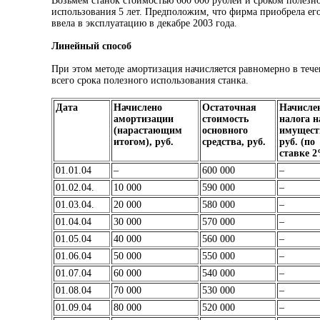
Возьмем станок стоимостью 600 000 рублей и сроком полезн
использования 5 лет. Предположим, что фирма приобрела ег
ввела в эксплуатацию в декабре 2003 года.
Линейный способ
При этом методе амортизация начисляется равномерно в теч
всего срока полезного использования станка.
Дата
Начислено
Остаточная
Начисле
амортизации
стоимость
налога н
(нарастающим
основного
имущест
итогом), руб.
средства, руб.
руб. (по
ставке 
01.01.04
–
600 000
–
01.02.04.
10 000
590 000
–
01.03.04.
20 000
580 000
–
01.04.04
30 000
570 000
–
01.05.04
40 000
560 000
–
01.06.04
50 000
550 000
–
01.07.04
60 000
540 000
–
01.08.04
70 000
530 000
–
01.09.04
80 000
520 000
–