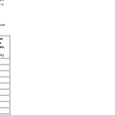
ого
о и
ение
но
а
во,
2%)