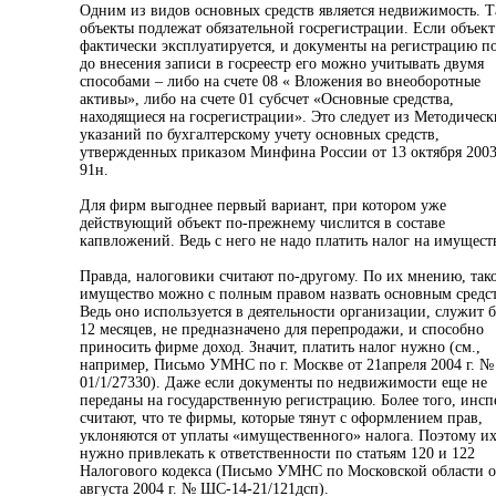
Одним из видов основных средств является недвижимость. Т
объекты подлежат обязательной госрегистрации. Если объект
фактически эксплуатируется, и документы на регистрацию п
до внесения записи в госреестр его можно учитывать двумя
способами – либо на счете 08 « Вложения во внеоборотные
активы», либо на счете 01 субсчет «Основные средства,
находящиеся на госрегистрации». Это следует из Методическ
указаний по бухгалтерскому учету основных средств,
утвержденных приказом Минфина России от 13 октября 2003
91н.
Для фирм выгоднее первый вариант, при котором уже
действующий объект по-прежнему числится в составе
капвложений. Ведь с него не надо платить налог на имущест
Правда, налоговики считают по-другому. По их мнению, так
имущество можно с полным правом назвать основным средс
Ведь оно используется в деятельности организации, служит 
12 месяцев, не предназначено для перепродажи, и способно
приносить фирме доход. Значит, платить налог нужно (см.,
например, Письмо УМНС по г. Москве от 21апреля 2004 г. №
01/1/27330). Даже если документы по недвижимости еще не
переданы на государственную регистрацию. Более того, инс
считают, что те фирмы, которые тянут с оформлением прав,
уклоняются от уплаты «имущественного» налога. Поэтому и
нужно привлекать к ответственности по статьям 120 и 122
Налогового кодекса (Письмо УМНС по Московской области о
августа 2004 г. № ШС-14-21/121дсп).