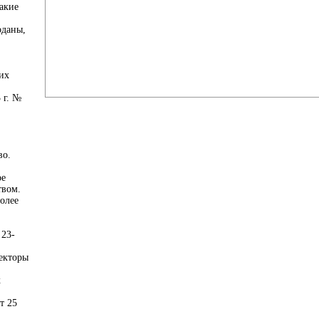
акие
оданы,
их
 г. №
во.
ое
твом.
более
 23-
пекторы
х
т 25