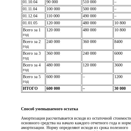
01.10.04
90 000
510 000
–
01.11.04
100 000
500 000
–
01.12.04
110 000
490 000
–
01.01.05
120 000
480 000
10 800
Всего за 1
120 000
480 000
10 800
год
Всего за 2
240 000
360 000
8400
год
Всего за 3
360 000
240 000
6000
год
Всего за 4
480 000
120 000
3600
год
Всего за 5
600 000
–
1200
год
ИТОГО
600 000
–
30 000
Способ уменьшаемого остатка
Амортизация рассчитывается исходя из остаточной стоимост
основного средства на начало каждого отчетного года и нор
амортизации. Норму определяют исходя из срока полезного