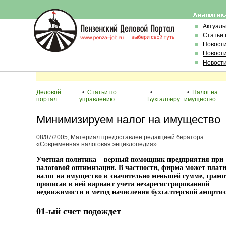
Актуал
Статьи 
Новост
Новост
Новост
Деловой
•
Статьи по
•
•
Налог на
портал
управлению
Бухгалтеру
имущество
Минимизируем налог на имущество
08/07/2005, Материал предоставлен редакцией бератора
«Современная налоговая энциклопедия»
Учетная политика – верный помощник предприятия при
налоговой оптимизации. В частности, фирма может плат
налог на имущество в значительно меньшей сумме, грамо
прописав в ней вариант учета незарегистрированной
недвижимости и метод начисления бухгалтерской амортиз
01-ый счет подождет