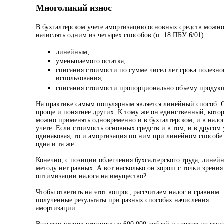
Многоликий износ
В бухгалтерском учете амортизацию основных средств можн
начислять одним из четырех способов (п. 18 ПБУ 6/01):
линейным;
уменьшаемого остатка;
списания стоимости по сумме чисел лет срока полезно
использования;
списания стоимости пропорционально объему продук
На практике самым популярным является линейный способ. 
проще и понятнее других. К тому же он единственный, кото
можно применять одновременно и в бухгалтерском, и в нало
учете. Если стоимость основных средств и в том, и в другом 
одинаковая, то и амортизация по ним при линейном способе 
одна и та же.
Конечно, с позиции облегчения бухгалтерского труда, линей
методу нет равных. А вот насколько он хорош с точки зрения
оптимизации налога на имущество?
Чтобы ответить на этот вопрос, рассчитаем налог и сравним
полученные результаты при разных способах начисления
амортизации.