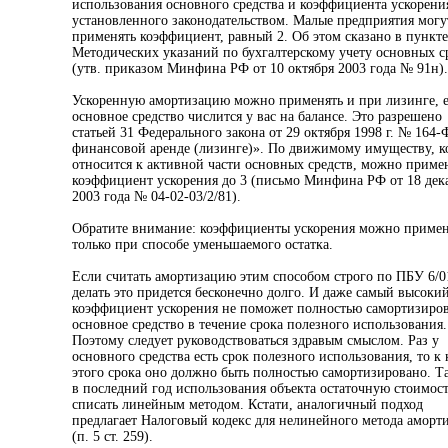
использования основного средства и коэффициента ускорени
установленного законодательством. Малые предприятия могу
применять коэффициент, равный 2. Об этом сказано в пункте
Методических указаний по бухгалтерскому учету основных с
(утв. приказом Минфина РФ от 10 октября 2003 года № 91н).
Ускоренную амортизацию можно применять и при лизинге, 
основное средство числится у вас на балансе. Это разрешено
статьей 31 Федерального закона от 29 октября 1998 г. № 164
финансовой аренде (лизинге)». По движимому имуществу, к
относится к активной части основных средств, можно приме
коэффициент ускорения до 3 (письмо Минфина РФ от 18 дек
2003 года № 04-02-03/2/81).
Обратите внимание: коэффициенты ускорения можно примен
только при способе уменьшаемого остатка.
Если считать амортизацию этим способом строго по ПБУ 6/01
делать это придется бесконечно долго. И даже самый высоки
коэффициент ускорения не поможет полностью самортизиров
основное средство в течение срока полезного использования.
Поэтому следует руководствоваться здравым смыслом. Раз у
основного средства есть срок полезного использования, то к
этого срока оно должно быть полностью самортизировано. Т
в последний год использования объекта остаточную стоимост
списать линейным методом. Кстати, аналогичный подход
предлагает Налоговый кодекс для нелинейного метода аморт
(п. 5 ст. 259).