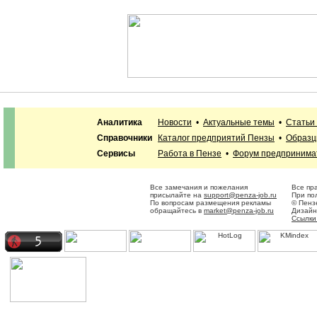
Аналитика
Новости
•
Актуальные темы
•
Статьи
Справочники
Каталог предприятий Пензы
•
Образц
Сервисы
Работа в Пензе
•
Форум предпринима
Все замечания и пожелания
Все пр
присылайте на
support@penza-job.ru
При по
По вопросам размещения рекламы
© Пенз
обращайтесь в
market@penza-job.ru
Дизайн
Ссылки