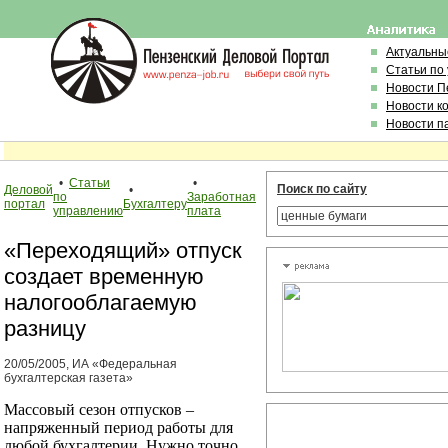
Актуальны
Статьи по
Новости П
Новости к
Новости п
•
Статьи
•
Поиск по сайту
Деловой
•
по
Заработная
портал
Бухгалтеру
управлению
плата
«Переходящий» отпуск
создает временную
налогооблагаемую
разницу
20/05/2005, ИА «Федеральная
бухгалтерская газета»
Массовый сезон отпусков –
напряженный период работы для
любой бухгалтерии. Нужно точно