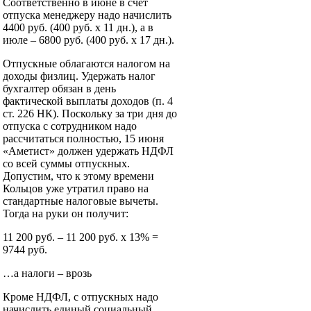
Соответственно в июне в счет
отпуска менеджеру надо начислить
4400 руб. (400 руб. х 11 дн.), а в
июле – 6800 руб. (400 руб. х 17 дн.).
Отпускные облагаются налогом на
доходы физлиц. Удержать налог
бухгалтер обязан в день
фактической выплаты доходов (п. 4
ст. 226 НК). Поскольку за три дня до
отпуска с сотрудником надо
рассчитаться полностью, 15 июня
«Аметист» должен удержать НДФЛ
со всей суммы отпускных.
Допустим, что к этому времени
Кольцов уже утратил право на
стандартные налоговые вычеты.
Тогда на руки он получит:
11 200 руб. – 11 200 руб. х 13% =
9744 руб.
…а налоги – врозь
Кроме НДФЛ, с отпускных надо
начислить единый социальный