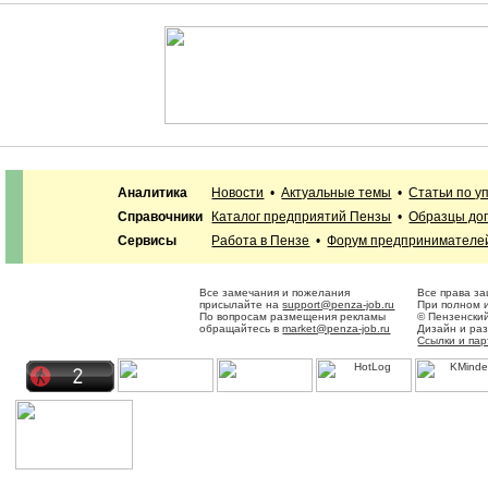
Аналитика
Новости
•
Актуальные темы
•
Статьи по у
Справочники
Каталог предприятий Пензы
•
Образцы до
Сервисы
Работа в Пензе
•
Форум предпринимателе
Все замечания и пожелания
Все права з
присылайте на
support@penza-job.ru
При полном и
По вопросам размещения рекламы
© Пензенски
обращайтесь в
market@penza-job.ru
Дизайн и ра
Ссылки и па