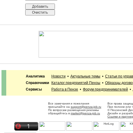
Аналитика
Новости
•
Актуальные темы
•
Статьи по упра
Справочники
Каталог предприятий Пензы
•
Образцы догово
Сервисы
Работа в Пензе
•
Форум предпринимателей
•
Все замечания и пожелания
Все права защищ
присылайте на
support@penza-job.ru
При полном или ч
По вопросам размещения рекламы
© Пензенский Де
обращайтесь в
market@penza-job.ru
Дизайн и разраб
Ссылки и партне