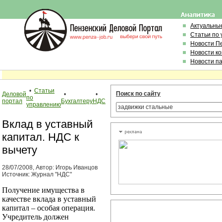
Актуальны
Статьи по
Новости П
Новости к
Новости п
•
Статьи
Поиск по сайту
Деловой
•
•
по
портал
Бухгалтеру
НДС
управлению
Вклад в уставный
капитал. НДС к
вычету
28/07/2008, Автор: Игорь Иванцов
Источник: Журнал "НДС"
Получение имущества в
качестве вклада в уставный
капитал – особая операция.
Учредитель должен