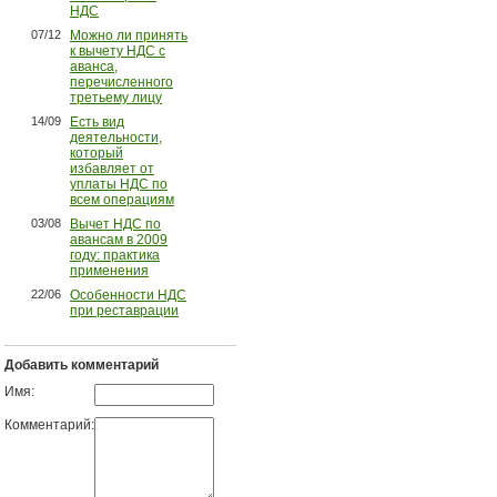
НДС
07/12
Можно ли принять
к вычету НДС с
аванса,
перечисленного
третьему лицу
14/09
Есть вид
деятельности,
который
избавляет от
уплаты НДС по
всем операциям
03/08
Вычет НДС по
авансам в 2009
году: практика
применения
22/06
Особенности НДС
при реставрации
Добавить комментарий
Имя:
Комментарий: