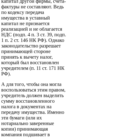
капитал другой фирмы, счета-
фактуры не составляют. Ведь
по кодексу передача
имущества в уставный
капитал не признается
реализацией и не облагается
НДС (подп. 4 п. 3 ст. 39, подп.
1 п. 2 ст. 146 НК РФ). Однако
законодательство разрешает
принимающей стороне
принять к вычету налог,
который был восстановлен
учредителем (п. 11 ст. 171 НК
РФ).
А для того, чтобы она могла
воспользоваться этим правом,
учредитель должен выделить
сумму восстановленного
налога в документах на
передачу имущества. Именно
эти бумаги (или их
нотариально заверенные
копии) принимающая
компания подшивает в