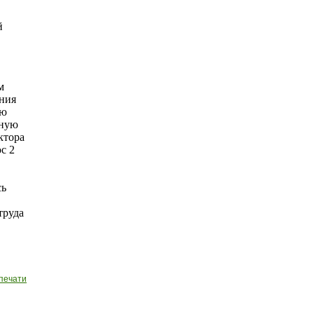
й
м
ния
лю
вную
ктора
с 2
сь
труда
печати