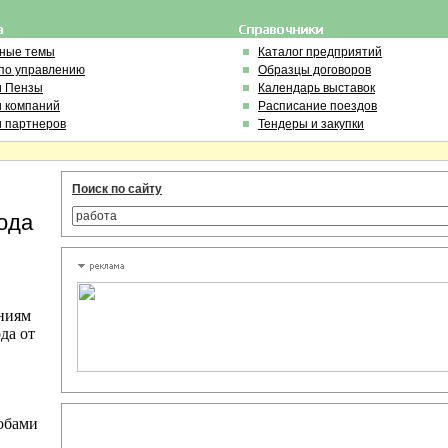
ьные темы
Каталог предприятий
по управлению
Образцы договоров
и Пензы
Календарь выставок
и компаний
Расписание поездов
и партнеров
Тендеры и закупки
Поиск по сайту
ода
ниям
да от
обами