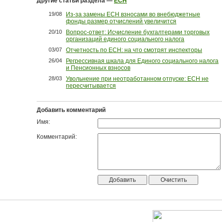
Другие статьи раздела —
ЕСН
19/08
Из-за замены ЕСН взносами во внебюджетные
фонды размер отчислений увеличится
20/10
Вопрос-ответ: Исчисление бухгалтерами торговых
организаций единого социального налога
03/07
Отчетность по ЕСН: на что смотрят инспекторы
26/04
Регрессивная шкала для Единого социального налога
и Пенсионных взносов
28/03
Увольнение при неотработанном отпуске: ЕСН не
пересчитывается
Добавить комментарий
Имя:
Комментарий: