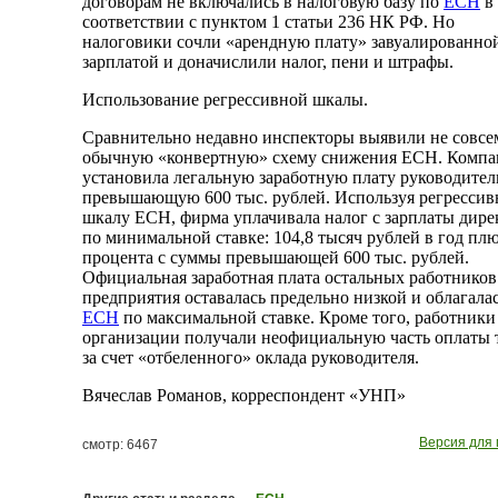
договорам не включались в налоговую базу по
ЕСН
в
соответствии с пунктом 1 статьи 236 НК РФ. Но
налоговики сочли «арендную плату» завуалированно
зарплатой и доначислили налог, пени и штрафы.
Использование регрессивной шкалы.
Сравнительно недавно инспекторы выявили не совсе
обычную «конвертную» схему снижения ЕСН. Компа
установила легальную заработную плату руководите
превышающую 600 тыс. рублей. Используя регресси
шкалу ЕСН, фирма уплачивала налог с зарплаты дире
по минимальной ставке: 104,8 тысяч рублей в год плю
процента с суммы превышающей 600 тыс. рублей.
Официальная заработная плата остальных работников
предприятия оставалась предельно низкой и облагала
ЕСН
по максимальной ставке. Кроме того, работники
организации получали неофициальную часть оплаты 
за счет «отбеленного» оклада руководителя.
Вячеслав Романов, корреспондент «УНП»
Версия для 
смотр: 6467