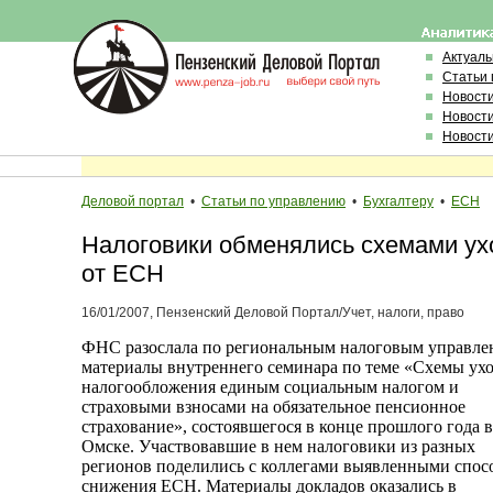
Актуал
Статьи 
Новост
Новост
Новост
Деловой портал
•
Статьи по управлению
•
Бухгалтеру
•
ЕСН
Налоговики обменялись схемами ух
от ЕСН
16/01/2007, Пензенский Деловой Портал/Учет, налоги, право
ФНС разослала по региональным налоговым управле
материалы внутреннего семинара по теме «Схемы ухо
налогообложения единым социальным налогом и
страховыми взносами на обязательное пенсионное
страхование», состоявшегося в конце прошлого года в
Омске. Участвовавшие в нем налоговики из разных
регионов поделились с коллегами выявленными спос
снижения ЕСН. Материалы докладов оказались в