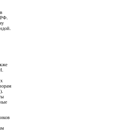
 в
 РФ.
му
ндой.
акже
Н.
ых
ворам
).
ты
нные
ников
им