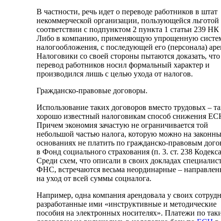
В частности, речь идет о переводе работников в штат
некоммерческой организации, пользующейся льготой
соответствии с подпунктом 2 пункта 1 статьи 239 НК
Либо в компанию, применяющую упрощенную систе
налогообложения, с последующей его (персонала) аре
Налоговики со своей стороны пытаются доказать, что
перевод работников носил формальный характер и
производился лишь с целью ухода от налогов.
Гражданско-правовые договоры.
Использование таких договоров вместо трудовых – т
хорошо известный налоговикам способ снижения ЕС
Причем экономия зачастую не ограничивается той
небольшой частью налога, которую можно на законн
основаниях не платить по гражданско-правовым дого
в Фонд социального страхования (п. 3. ст. 238 Кодекса
Среди схем, что описали в своих докладах специалис
ФНС, встречаются весьма неординарные – направле
на уход от всей суммы соцналога.
Например, одна компания арендовала у своих сотруд
разработанные ими «инструктивные и методические
пособия на электронных носителях». Платежи по так