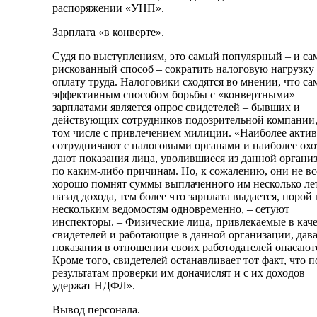
распоряжении «УНП».
Зарплата «в конверте».
Судя по выступлениям, это самый популярный – и с
рискованный способ – сократить налоговую нагрузку
оплату труда. Налоговики сходятся во мнении, что с
эффективным способом борьбы с «конвертными»
зарплатами является опрос свидетелей – бывших и
действующих сотрудников подозрительной компании,
том числе с привлечением милиции. «Наиболее акти
сотрудничают с налоговыми органами и наиболее ох
дают показания лица, уволившиеся из данной органи
по каким-либо причинам. Но, к сожалению, они не вс
хорошо помнят суммы выплаченного им несколько ле
назад дохода, тем более что зарплата выдается, порой 
нескольким ведомостям одновременно, – сетуют
инспекторы. – Физические лица, привлекаемые в кач
свидетелей и работающие в данной организации, дав
показания в отношении своих работодателей опасают
Кроме того, свидетелей останавливает тот факт, что п
результатам проверки им доначислят и с их доходов
удержат НДФЛ».
Вывод персонала.