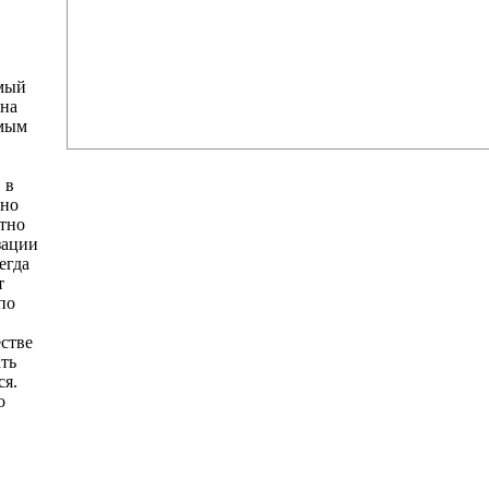
амый
 на
амым
 в
вно
отно
зации
егда
т
по
естве
ать
ся.
о