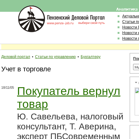
Актуальн
Статьи п
Новости
Новости 
Новости 
Деловой портал
•
Статьи по управлению
•
Бухгалтеру
По
Учет в торговле
Покупатель вернул
18/11/05
товар
Ю. Савельева, налоговый
консультант, Т. Аверина,
эксперт ПБСовременным