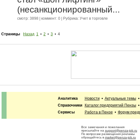
(несанкционированный...
смотр: 3898 | коммент: 0 | Рубрика:
Учет в торговле
Страницы
Назад
1
•
2
•
3
• 4
Аналитика
Новости
•
Актуальные темы
Справочники
Каталог предприятий Пензы
Сервисы
Работа в Пензе
•
Форум пред
Все замечания и пожелания
присылайте на
support@penza-job.ru
По вопросам размещения рекламы
обращайтесь в
market@penza-job.ru