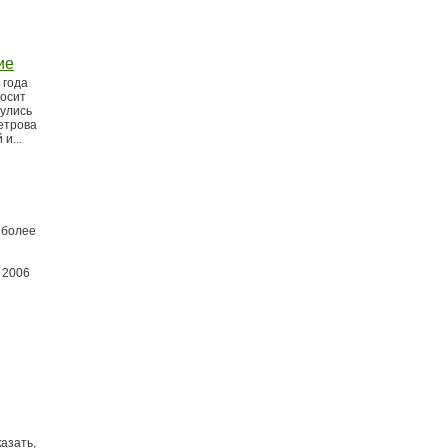
ие
 года
носит
нулись
етрова
и...
 более
 2006
азать,