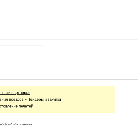
вости партнеров
ения поездов
•
Тендеры и закупки
отовление печатей
-Job.ru" обязательна.