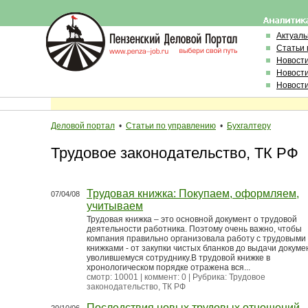
Актуал
Статьи 
Новост
Новост
Новост
Деловой портал
•
Статьи по управлению
•
Бухгалтеру
Трудовое законодательство, ТК РФ
Трудовая книжка: Покупаем, оформляем,
07/04/08
учитываем
Трудовая книжка – это основной документ о трудовой
деятельности работника. Поэтому очень важно, чтобы
компания правильно организовала работу с трудовыми
книжками - от закупки чистых бланков до выдачи докуме
уволившемуся сотруднику.В трудовой книжке в
хронологическом порядке отражена вся...
смотр: 10001 | коммент: 0 | Рубрика:
Трудовое
законодательство, ТК РФ
Последствия новых трудовых отношений