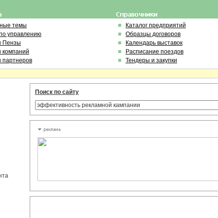
ьные темы
Каталог предприятий
по управлению
Образцы договоров
и Пензы
Календарь выставок
и компаний
Расписание поездов
и партнеров
Тендеры и закупки
Поиск по сайту
нта