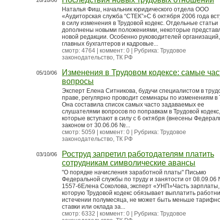
20/10/06
Наталья Фиш, начальник юридического отдела ООО
«Аудиторская служба “СТЕК”»С 6 октября 2006 года вс
в силу изменения в Трудовой кодекс. Отдельные статьи
дополнены новыми положениями, некоторые представ
новой редакции. Особенно руководителей организаций,
главных бухгалтеров и кадровые...
смотр: 4764 | коммент: 0 | Рубрика:
Трудовое
законодательство, ТК РФ
Изменения в Трудовом кодексе: самые ча
05/10/06
вопросы
Эксперт Елена Ситникова, будучи специалистом в труд
праве, регулярно проводит семинары по изменениям в 
Она составила список самых часто задаваемых ее
слушателями вопросов по поправкам в Трудовой кодекс
которые вступают в силу с 6 октября (внесены Федера
законом от 30.06.06 №...
смотр: 5059 | коммент: 0 | Рубрика:
Трудовое
законодательство, ТК РФ
Роструд запретил работодателям платить
03/10/06
сотрудникам символические авансы
"О порядке начисления заработной платы" Письмо
Федеральной службы по труду и занятости от 08.09.06
1557-6Елена Соколова, эксперт «УНП»Часть зарплаты,
которую Трудовой кодекс обязывает выплатить работн
истечении полумесяца, не может быть меньше тарифн
ставки или оклада за...
смотр: 6332 | коммент: 0 | Рубрика:
Трудовое