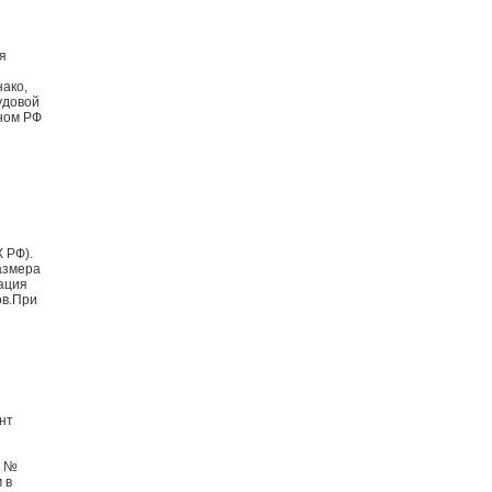
я
нако,
рудовой
оном РФ
 РФ).
азмера
ация
ов.При
нт
9 №
 в