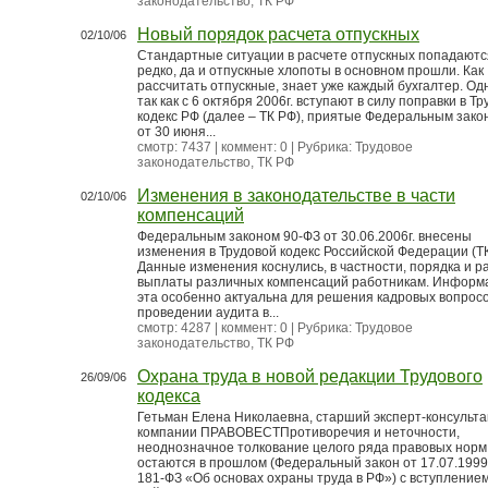
законодательство, ТК РФ
Новый порядок расчета отпускных
02/10/06
Стандартные ситуации в расчете отпускных попадаютс
редко, да и отпускные хлопоты в основном прошли. Как
рассчитать отпускные, знает уже каждый бухгалтер. Од
так как с 6 октября 2006г. вступают в силу поправки в Т
кодекс РФ (далее – ТК РФ), приятые Федеральным зак
от 30 июня...
смотр: 7437 | коммент: 0 | Рубрика:
Трудовое
законодательство, ТК РФ
Изменения в законодательстве в части
02/10/06
компенсаций
Федеральным законом 90-ФЗ от 30.06.2006г. внесены
изменения в Трудовой кодекс Российской Федерации (ТК
Данные изменения коснулись, в частности, порядка и р
выплаты различных компенсаций работникам. Информ
эта особенно актуальна для решения кадровых вопрос
проведении аудита в...
смотр: 4287 | коммент: 0 | Рубрика:
Трудовое
законодательство, ТК РФ
Охрана труда в новой редакции Трудового
26/09/06
кодекса
Гетьман Елена Николаевна, старший эксперт-консульта
компании ПРАВОВЕСТПротиворечия и неточности,
неоднозначное толкование целого ряда правовых норм
остаются в прошлом (Федеральный закон от 17.07.199
181-ФЗ «Об основах охраны труда в РФ») с вступлением