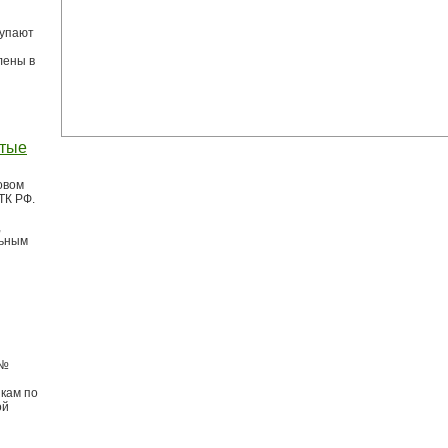
тупают
лены в
стые
овом
ТК РФ.
,
льным
 №
икам по
ой