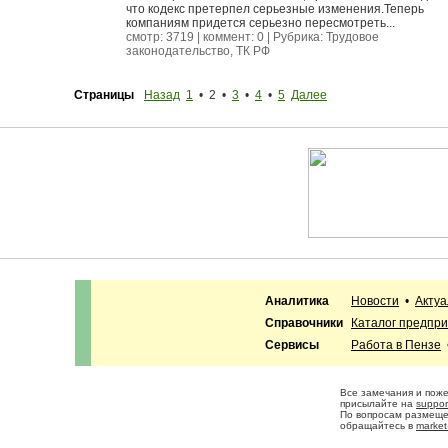
что кодекс претерпел серьезные изменения.Теперь
компаниям придется серьезно пересмотреть...
смотр: 3719 | коммент: 0 | Рубрика:
Трудовое
законодательство, ТК РФ
Страницы
Назад
1
• 2 •
3
•
4
•
5
Далее
Аналитика
Новости
•
Акту
Справочники
Каталог предпр
Сервисы
Работа в Пензе
Все замечания и пож
присылайте на
suppor
По вопросам размещ
обращайтесь в
market