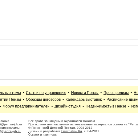
альные темы
•
Статьи по управлению
•
Новости Пензы
•
Пресс-релизы
•
Но
иятий Пензы
•
Образцы договоров
•
Календарь выставок
•
Расписание движ
•
Форум предпринимателей
•
Дизайн-студия
•
Недвижимость в Пензе
•
Изг
елания
Все права защищены и охраняются законом.
t@penza-job.ru
При полном или частичном использовании материалов ссылка на "Penza
ения рекламы
© Пензенский Деловой Портал, 2004-2012
@penza-job.ru
Дизайн и разработка
Denzhakov.Ru
, 2004-2011
Ссылки и партнеры