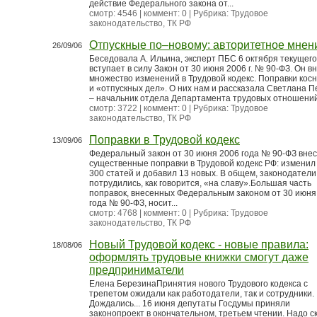
действие Федерального закона от...
смотр: 4546 | коммент: 0 | Рубрика:
Трудовое
законодательство, ТК РФ
Отпускные по–новому: авторитетное мнен
26/09/06
Беседовала А. Ильина, эксперт ПБС 6 октября текущего
вступает в силу Закон от 30 июня 2006 г. № 90-ФЗ. Он в
множество изменений в Трудовой кодекс. Поправки кос
и «отпускных дел». О них нам и рассказала Светлана П
– начальник отдела Департамента трудовых отношений 
смотр: 3722 | коммент: 0 | Рубрика:
Трудовое
законодательство, ТК РФ
Поправки в Трудовой кодекс
13/09/06
Федеральный закон от 30 июня 2006 года № 90-ФЗ внес
существенные поправки в Трудовой кодекс РФ: изменил
300 статей и добавил 13 новых. В общем, законодатели
потрудились, как говорится, «на славу».Большая часть
поправок, внесенных Федеральным законом от 30 июня
года № 90-ФЗ, носит...
смотр: 4768 | коммент: 0 | Рубрика:
Трудовое
законодательство, ТК РФ
Новый Трудовой кодекс - новые правила:
18/08/06
оформлять трудовые книжки смогут даже
предприниматели
Елена БерезинаПринятия нового Трудового кодекса с
трепетом ожидали как работодатели, так и сотрудники.
Дождались... 16 июня депутаты Госдумы приняли
законопроект в окончательном, третьем чтении. Надо ск