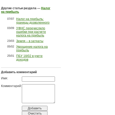
Другие статьи раздела —
Налог
на прибыль
07/07
Налог на прибыль:
границы дозволенного
03/09
УФНС перечислило
ошибки при расчете
налога на прибыль
23/03
Земля – в затраты
05/02
Укрощение налога на
прибыль
25/01
ПБУ 18/02 в учете
доходов
Добавить комментарий
Имя:
Комментарий: