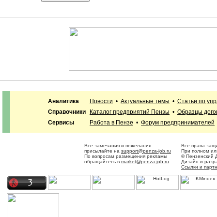
Аналитика
Новости
•
Актуальные темы
•
Статьи по уп
Справочники
Каталог предприятий Пензы
•
Образцы дого
Сервисы
Работа в Пензе
•
Форум предпринимателей
Все замечания и пожелания
Все права защ
присылайте на
support@penza-job.ru
При полном ил
По вопросам размещения рекламы
© Пензенский 
обращайтесь в
market@penza-job.ru
Дизайн и разр
Ссылки и парт