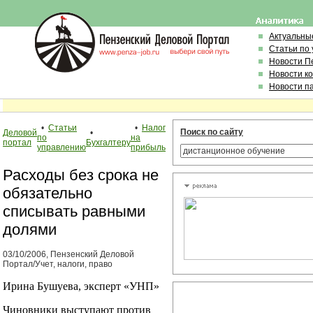
Актуальны
Статьи по
Новости П
Новости к
Новости п
•
Статьи
•
Налог
Поиск по сайту
Деловой
•
по
на
портал
Бухгалтеру
управлению
прибыль
Расходы без срока не
обязательно
списывать равными
долями
03/10/2006, Пензенский Деловой
Портал/Учет, налоги, право
Ирина Бушуева, эксперт «УНП»
Чиновники выступают против