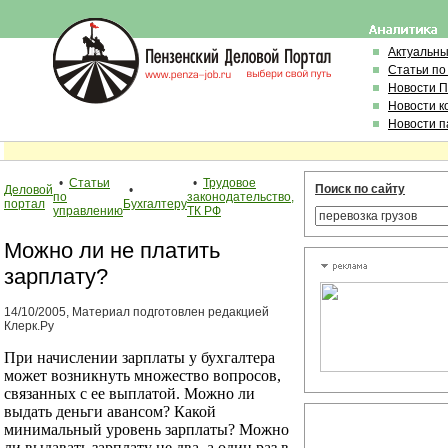
Актуальн
Статьи по
Новости 
Новости к
Новости п
•
Статьи
•
Трудовое
Поиск по сайту
Деловой
•
по
законодательство,
портал
Бухгалтеру
управлению
ТК РФ
Можно ли не платить
зарплату?
14/10/2005, Материал подготовлен редакцией
Клерк.Ру
При начислении зарплаты у бухгалтера
может возникнуть множество вопросов,
связанных с ее выплатой. Можно ли
выдать деньги авансом? Какой
минимальный уровень зарплаты? Можно
ли выдавать зарплату не два, а один раз в