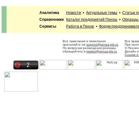
Аналитика
Новости
•
Актуальные темы
•
Статьи п
Справочники
Каталог предприятий Пензы
•
Образцы 
Сервисы
Работа в Пензе
•
Форум предпринимат
Все замечания и пожелания
Все прав
присылайте на
support@penza-job.ru
При полн
По вопросам размещения рекламы
© Пензен
обращайтесь в
market@penza-job.ru
Дизайн и
Ссылки и