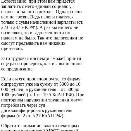
Естественно, при этом вам придется
заплатить с него единый соцналог,
взносы и налог на доходы. Однако пени
вам не грозят. Ведь налоги платятся
только с сумм начисленной зарплаты (ст.
223 и 237 НК РФ). А раз вы ничего не
начисляли, то и задолженности по
налогам не было. Так что налоговики не
смогут предъявить вам никаких
претензий.
Зато трудовая инспекция может прийти
еще раз и проверить, как вы выполнили
ее предписание.
Если вы его проигнорируете, то фирму
оштрафуют уже на сумму от 5000 до 10
000 рублей, а руководителя – от 500 до
1000 рублей (п. 1 ст. 19.5 КоАП РФ). При
повторном нарушении трудовики могут
потребовать через суд
дисквалифицировать руководителя
фирмы (п. 2 ст. 5.27 КоАП РФ).
Обратите внимание: власти некоторых
регионов вводят свой МРОТ, который