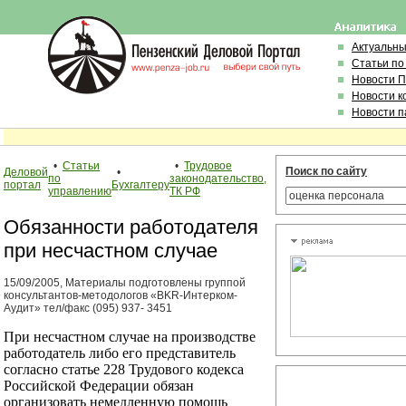
Актуальн
Статьи по
Новости 
Новости к
Новости п
•
Статьи
•
Трудовое
Поиск по сайту
Деловой
•
по
законодательство,
портал
Бухгалтеру
управлению
ТК РФ
Обязанности работодателя
при несчастном случае
15/09/2005, Материалы подготовлены группой
консультантов-методологов «BKR-Интерком-
Аудит» тел/факс (095) 937- 3451
При несчастном случае на производстве
работодатель либо его представитель
согласно статье 228 Трудового кодекса
Российской Федерации обязан
организовать немедленную помощь