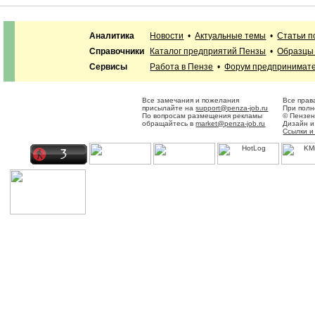
Аналитика
Новости
•
Актуальные темы
•
Статьи п
Справочники
Каталог предприятий Пензы
•
Образцы 
Сервисы
Работа в Пензе
•
Форум предпринимат
Все замечания и пожелания
Все прав
присылайте на
support@penza-job.ru
При полн
По вопросам размещения рекламы
© Пензен
обращайтесь в
market@penza-job.ru
Дизайн и
Ссылки и