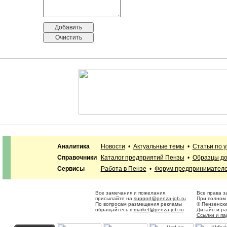
Аналитика
Новости
•
Актуальные темы
•
Статьи по 
Справочники
Каталог предприятий Пензы
•
Образцы до
Сервисы
Работа в Пензе
•
Форум предпринимател
Все замечания и пожелания
Все права з
присылайте на
support@penza-job.ru
При полном 
По вопросам размещения рекламы
© Пензенски
обращайтесь в
market@penza-job.ru
Дизайн и р
Ссылки и п