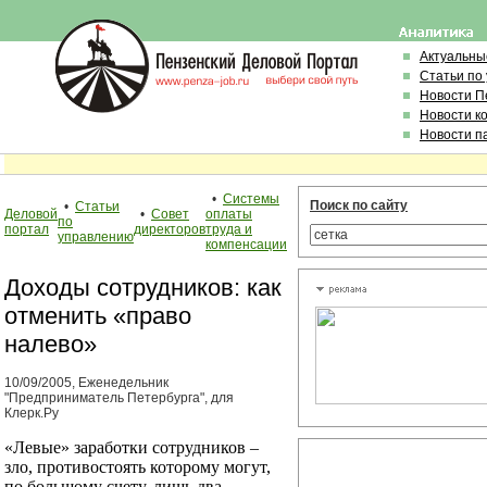
Актуальны
Статьи по
Новости П
Новости к
Новости п
•
Системы
Поиск по сайту
•
Статьи
Деловой
•
Совет
оплаты
по
портал
директоров
труда и
управлению
компенсации
Доходы сотрудников: как
отменить «право
налево»
10/09/2005, Еженедельник
"Предприниматель Петербурга", для
Клерк.Ру
«Левые» заработки сотрудников –
зло, противостоять которому могут,
по большому счету, лишь два