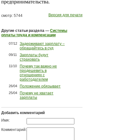
предпринимательства.
Версия для печати
смотр: 5744
Другие статьи раздела —
Системы
оплаты труда и компенсации
07/12
Задерживают зарплату –
обращайтесь в суд
09/11
Зарплаты будут
страховать
11/10
Почему так важно не
продешевить в
отношениях с
работодателем
26/04
Положение обязывает
25/04
Почему не хватает
зарплаты
Добавить комментарий
Имя:
Комментарий: