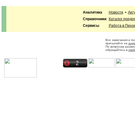
Аналитика
Новости
•
Акт
Справочники
Каталог предп
Сервисы
Работа в Пенз
Все замечания и п
присылайте на
supp
По вопросам разме
обращайтесь в
mark