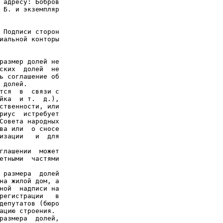
 адресу: Бобров

 Б. и экземпляр

 Подписи сторон

иальной конторы

размер долей не

ских  долей  не

ь соглашение об

долей.

тся  в  связи с

йка  и т.  д.),

ственности, или

риус  истребует

Совета народных

ва или  о сносе

изации   и  для

глашении  может

етными  частями

 размера  долей

на жилой дом, а

ной  надписи на

регистрации   в

депутатов (бюро

ацию строения.

размера  долей,
