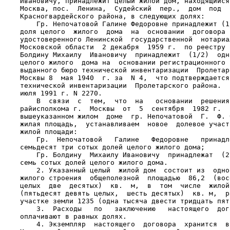
    Ивановичу, принадлежит целый жилой дом, находящийся
    Москва, пос.  Ленина,  Судейский  пер.,  дом  под  
    Красногвардейского района, в следующих долях:

        Гр. Непочатовой Галине Федоровне принадлежит (1
    доля целого  жилого  дома  на  основании  договора 
    удостоверенного Ленинской  государственной  нотариа
    Московской области  2 декабря  1959 г.  по реестру 
    Болдину Михаилу  Ивановичу  принадлежит  (1/2)  одн
    целого жилого  дома на  основании регистрационного 
    выданного бюро технической инвентаризации  Пролетар
    Москвы 8  мая 1940  г. за  N 4,  что подтверждается
    технической инвентаризации  Пролетарского района.  
    июля 1991 г. N 2270.

        В  связи  с  тем,  что  на   основании  решения
    райисполкома г.  Москвы  от  5  сентября  1982 г.  
    вышеуказанном жилом  доме  гр. Непочатовой  Г.  Ф. 
    жилая площадь,  устанавливаем  новое  долевое участ
    жилой площади:

        Гр.  Непочатовой   Галине   Федоровне   принадл
    семьдесят три сотых долей целого жилого дома;

        Гр. Болдину  Михаилу Ивановичу  принадлежат  (2
    семь сотых долей целого жилого дома.

        2. Указанный целый  жилой дом  состоит из  одно
    жилого строения  общеполезной  площадью  86,2  (вос
    целых  две  десятых)  кв.  м,  в  том  числе  жилой
    (пятьдесят девять целых,  шесть десятых)  кв. м,  р
    участке земли 1235 (одна тысяча двести тридцать пят
        3.  Расходы   по   заключению   настоящего  дог
    оплачивают в равных долях.

        4. Экземпляр  настоящего  договора  хранится  в