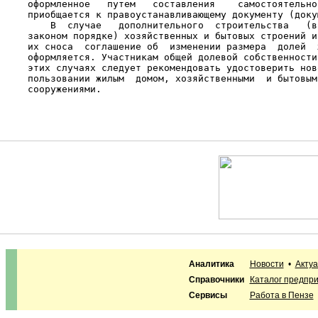
    оформленное   путем   составления    самостоятельно
    приобщается к правоустанавливающему документу (докум
        В  случае   дополнительного  строительства   (в
    законом порядке) хозяйственных и бытовых строений и
    их сноса  соглашение об  изменении размера  долей  
    оформляется. Участникам общей долевой собственности
    этих случаях следует рекомендовать удостоверить нов
    пользовании жилым  домом, хозяйственными  и бытовым
    сооружениями.

Аналитика
Новости
•
Акту
Справочники
Каталог предпр
Сервисы
Работа в Пензе