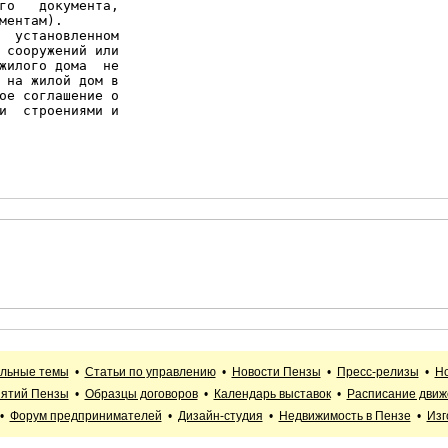
го   документа,

ентам).

  установленном

 сооружений или

жилого дома  не

 на жилой дом в

ое соглашение о

и  строениями и

альные темы
•
Статьи по управлению
•
Новости Пензы
•
Пресс-релизы
•
Но
иятий Пензы
•
Образцы договоров
•
Календарь выставок
•
Расписание движ
•
Форум предпринимателей
•
Дизайн-студия
•
Недвижимость в Пензе
•
Изг