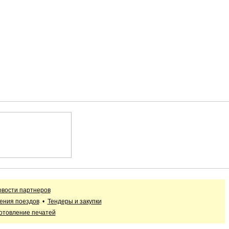
вости партнеров
ения поездов
•
Тендеры и закупки
отовление печатей