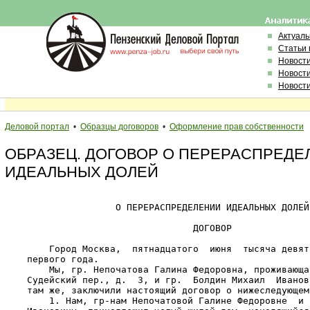
Актуал
Статьи 
Новост
Новост
Новост
Деловой портал
•
Образцы договоров
•
Оформление прав собственности
ОБРАЗЕЦ. ДОГОВОР О ПЕРЕРАСПРЕДЕ
ИДЕАЛЬНЫХ ДОЛЕЙ
                    О ПЕРЕРАСПРЕДЕЛЕНИИ ИДЕАЛЬНЫХ ДОЛЕЙ

                                  ДОГОВОР

        Город Москва,  пятнадцатого  июня  тысяча девят
    первого года.

        Мы, гр. Непочатова Галина Федоровна, проживающа
    Судейский пер., д.  3, и гр.  Болдин Михаил  Иванов
    там же, заключили настоящий договор о нижеследующем:
        1. Нам, гр-нам Непочатовой Галине Федоровне  и 