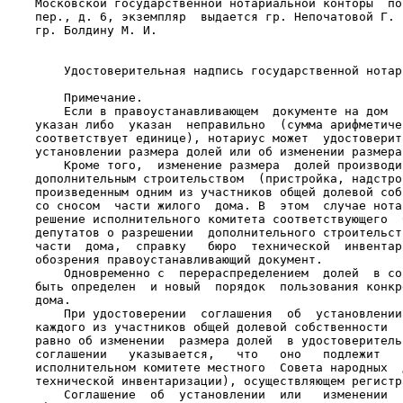
    Московской государственной нотариальной конторы  по
    пер., д. 6, экземпляр  выдается гр. Непочатовой Г. 
    гр. Болдину М. И.

                                                       
        Удостоверительная надпись государственной нотар
        Примечание.

        Если в правоустанавливающем  документе на дом  
    указан либо  указан  неправильно  (сумма арифметиче
    соответствует единице), нотариус может  удостоверит
    установлении размера долей или об изменении размера 
        Кроме того,  изменение размера  долей производи
    дополнительным строительством  (пристройка, надстро
    произведенным одним из участников общей долевой соб
    со сносом  части жилого  дома. В  этом  случае нота
    решение исполнительного комитета соответствующего  
    депутатов о разрешении  дополнительного строительст
    части  дома,  справку   бюро  технической  инвентар
    обозрения правоустанавливающий документ.

        Одновременно с  перераспределением  долей  в со
    быть определен  и новый  порядок  пользования конкр
    дома.

        При удостоверении  соглашения  об  установлении
    каждого из участников общей долевой собственности  
    равно об изменении  размера долей  в удостоверитель
    соглашении   указывается,   что   оно   подлежит   
    исполнительном комитете местного  Совета народных  
    технической инвентаризации), осуществляющем регистр
        Соглашение  об  установлении  или   изменении  