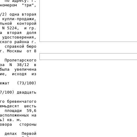
  по адресу: г.

номером  "три",

/2) одна вторая

 купли-продажи,

льной  конторой

 N 5224,  и гр.

а  вторая  доля

 удостоверения,

ского района г.

  справкой бюро

г. Москвы  от 8

  Пролетарского

за  N  38/12  в

была  увеличена

ие,  исходя  из

ежат   (73/100)

7/100) двадцать

го бревенчатого

емьдесят  шесть

  площади  59,6

асположенных на

ь) кв. м.

овора   стороны

  делах  Первой
