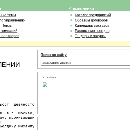
ьные темы
Каталог предприятий
по управлению
Образцы договоров
и Пензы
Календарь выставок
и компаний
Расписание поездов
и партнеров
Тендеры и закупки
Поиск по сайту
ЛЕНИИ
ьсот  девяносто

я  в г. Москве,

ич, проживающий



Болдину Михаилу
