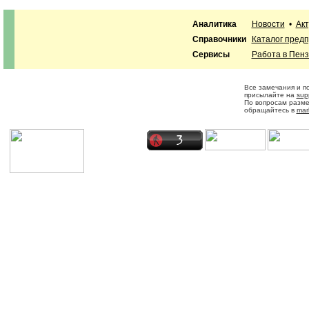
Аналитика
Новости
•
Ак
Справочники
Каталог пред
Сервисы
Работа в Пен
Все замечания и п
присылайте на
sup
По вопросам разм
обращайтесь в
mar