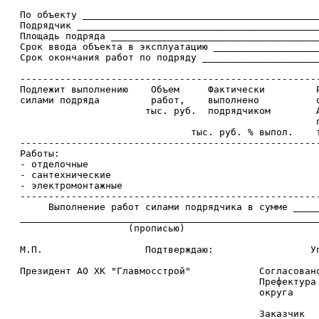
   По объекту __________________________________________
   Подрядчик ___________________________________________
   Площадь подряда _____________________________________
   Срок ввода объекта в эксплуатацию ___________________
   Срок окончания работ по подряду _____________________
   -----------------------------------------------------
   Подлежит выполнению    Объем     Фактически         Р
   силами подряда         работ,    выполнено          о
                         тыс. руб.  подрядчиком        А
                                                       п
                                 тыс. руб. % выпол.    т
   -----------------------------------------------------
   Работы:

   - отделочные

   - сантехнические

   - электромонтажные

   -----------------------------------------------------
        Выполнение работ силами подрядчика в сумме _____
   _____________________________________________________
                      (прописью)

   М.П.                  Подтверждаю:                 Уп
   Президент АО ХК "Главмосстрой"            Согласовано
                                             Префектура 
                                             округа

                                             Заказчик
