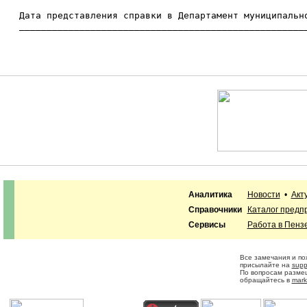
   Дата представления справки в Департамент муниципально
   _____________________________________________________
Аналитика
Новости
•
Акт
Справочники
Каталог предп
Сервисы
Работа в Пенз
Все замечания и п
присылайте на
supp
По вопросам разме
обращайтесь в
mark