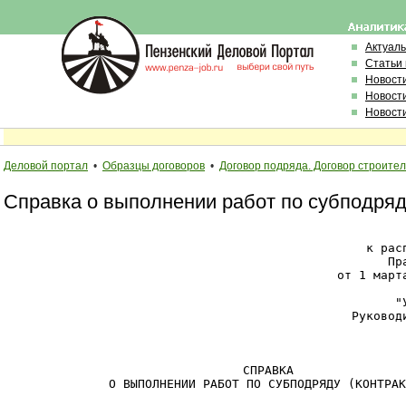
Актуал
Статьи
Новост
Новост
Новост
Деловой портал
•
Образцы договоров
•
Договор подряда. Договор строите
Справка о выполнении работ по субподряду
к рас
Пр
Руковод
СПРАВКА

О ВЫПОЛНЕНИИ РАБОТ ПО СУБПОДРЯДУ (КОНТРАК