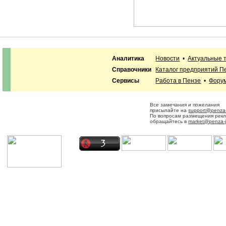
Аналитика
Новости
•
Актуальные 
Справочники
Каталог предприятий П
Сервисы
Работа в Пензе
•
Фору
Все замечания и пожелания
присылайте на
support@penza-
По вопросам размещения рек
обращайтесь в
market@penza-j