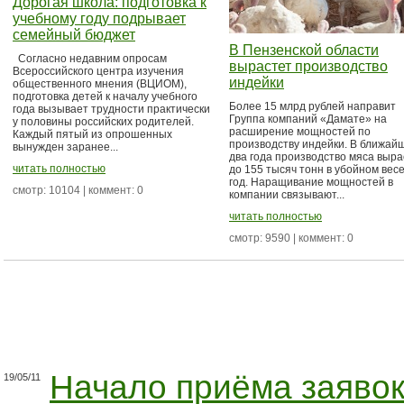
Дорогая школа: подготовка к
учебному году подрывает
семейный бюджет
В Пензенской области
Согласно недавним опросам
вырастет производство
Всероссийского центра изучения
индейки
общественного мнения (ВЦИОМ),
подготовка детей к началу учебного
Более 15 млрд рублей направит
года вызывает трудности практически
Группа компаний «Дамате» на
у половины российских родителей.
расширение мощностей по
Каждый пятый из опрошенных
производству индейки. В ближай
вынужден заранее...
два года производство мяса выра
читать полностью
до 155 тысяч тонн в убойном весе
год. Наращивание мощностей в
смотр: 10104 | коммент: 0
компании связывают...
читать полностью
смотр: 9590 | коммент: 0
Начало приёма заявок
19/05/11