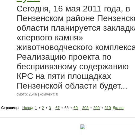
Сегодня, 16 мая 2011 года, в
Пензенском районе Пензенск
области планируется закладк
«первого камня»
животноводческого комплекса
Реализацию проекта по
беспривязному содержанию
КРС на пяти площадках
Пензенской области будет...
смотр: 2546 | коммент: 0
Страницы
Назад
1
•
2
•
3
...
67
• 68 •
69
...
308
•
309
•
310
Далее