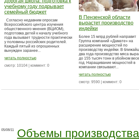
Дорогая школа: подготовка к
учебному году подрывает
семейный бюджет
В Пензенской области
Согласно недавним опросам
вырастет производство
Всероссийского центра изучения
индейки
общественного мнения (ВЦИОМ),
подготовка детей к началу учебного
Более 15 млрд рублей направит
года вызывает трудности практически
Группа компаний «Дамате» на
у половины российских родителей.
расширение мощностей по
Каждый пятый из опрошенных
производству индейки. В ближай
вынужден заранее...
два года производство мяса выра
читать полностью
до 155 тысяч тонн в убойном весе
год. Наращивание мощностей в
смотр: 10104 | коммент: 0
компании связывают...
читать полностью
смотр: 9590 | коммент: 0
Объемы производств
05/08/11