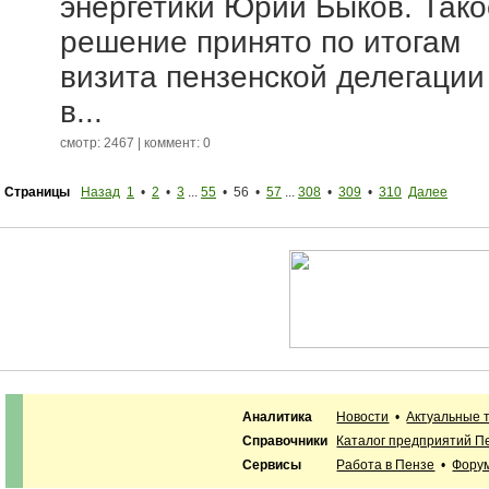
энергетики Юрий Быков. Тако
решение принято по итогам
визита пензенской делегации
в...
смотр: 2467 | коммент: 0
Страницы
Назад
1
•
2
•
3
...
55
• 56 •
57
...
308
•
309
•
310
Далее
Аналитика
Новости
•
Актуальные 
Справочники
Каталог предприятий П
Сервисы
Работа в Пензе
•
Фору