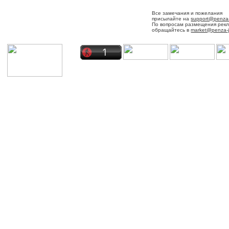
Все замечания и пожелания
присылайте на
support@penza-
По вопросам размещения рек
обращайтесь в
market@penza-j