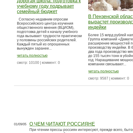
Дорогая школа: подготовка к
учебному году подрывает
семейный бюджет
В Пензенской облас
Согласно недавним опросам
вырастет производс
Всероссийского центра изучения
индейки
общественного мнения (ВЦИОМ),
подготовка детей к началу учебного
Более 15 млрд рублей на
года вызывает трудности практически
Группа компаний «Дамате
у половины российских родителей.
расширение мощностей п
Каждый пятый из опрошенных
производству индейки. В
вынужден заранее...
два года производство мя
читать полностью
до 155 тысяч тонн в убойн
год. Наращивание мощнос
смотр: 10100 | коммент: 0
компании связывают...
читать полностью
смотр: 9587 | коммент: 0
О ЧЕМ ЧИТАЮТ РОССИЯНЕ
01/09/05
При чтении прессы россиян интересуют, прежде всего, быто