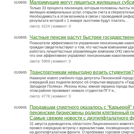
Малоимущие могут лишиться жилищных субс
01/09/05
Только 33 процента пензенцев, которым положены льготы п
жилищно-коммунальных услуг, открыли счета в сберегательн
Необходимость в этом возникла в связи с проводимой рефор
результате которой с 1 января льготники будут платить...
смотр: 4224 | коммент: 0
Частные пенсии растут быстрее государствен
01/09/05
Показатели эффективности управления пенсионными нако
граждан свидетельствуют о том, что частным компаниям уд
работать лучшеЧастные управляющие компании (УК) смогли
что они эффективнее управляют пенсионными накоплениями
смотр: 5969 | коммент: 0
Транспортникам невыгодно возить студентов?
01/09/05
Накануне нового учебного года депутаты Пензенской городс
очередной раз подняли вопрос об открытии маршрута «Гидр
Западная Поляна». Резоны ясны: южная окраина города быс
этом районе проживает немало студентов ПГУ и...
смотр: 4778 | коммент: 0
Продавцам спиртного оказалось с “Карьерой” п
01/09/05
пензенские бизнесмены родили клятвенный п
Самые свежие новости с диэтилфталатного ф
31 августа руководитель областного Лицензионного комитет
провел очередную встречу с журналистами, посвященную 
на диэтилфталатном фронте. О проблемах торговли спиртн