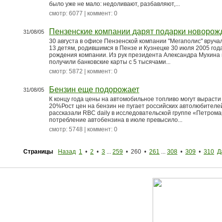
было уже не мало: недоливают, разбавляют,...
смотр: 6077 | коммент: 0
Пензенские компании дарят подарки новоро
31/08/05
30 августа в офисе Пензенской компании "Мегаполис" вруча
13 детям, родившимся в Пензе и Кузнецке 30 июля 2005 года
рождения компании. Из рук президента Александра Мухина
получили банковские карты с 5 тысячами...
смотр: 5872 | коммент: 0
Бензин еще подорожает
31/08/05
К концу года цены на автомобильное топливо могут вырасти
20%Рост цен на бензин не пугает российских автолюбителей
рассказали RBC daily в исследовательской группе «Петрома
потребление автобензина в июле превысило...
смотр: 5748 | коммент: 0
Страницы
Назад
1
•
2
•
3
...
259
• 260 •
261
...
308
•
309
•
310
Д