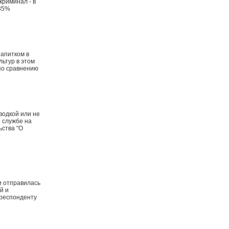
криминал - в
 35%
апитком в
льтур в этом
по сравнению
водкой или не
 службе на
ьства "О
и отправилась
й и
рреспонденту