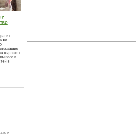
ти
тво
правит
» на
о
 ближайшие
са вырастет
ом весе в
тей в
вые и