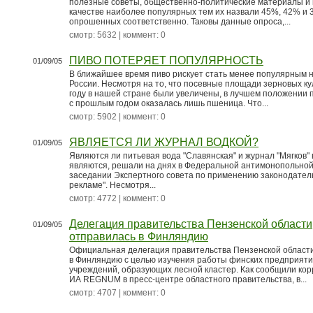
полезные советы, общественно-политические материалы и 
качестве наиболее популярных тем их назвали 45%, 42% и
опрошенных соответственно. Таковы данные опроса,...
смотр: 5632 | коммент: 0
ПИВО ПОТЕРЯЕТ ПОПУЛЯРНОСТЬ
01/09/05
В ближайшее время пиво рискует стать менее популярным н
России. Несмотря на то, что посевные площади зерновых ку
году в нашей стране были увеличены, в лучшем положении 
с прошлым годом оказалась лишь пшеница. Что...
смотр: 5902 | коммент: 0
ЯВЛЯЕТСЯ ЛИ ЖУРНАЛ ВОДКОЙ?
01/09/05
Являются ли питьевая вода "Славянская" и журнал "Мягков" 
являются, решали на днях в Федеральной антимонопольной
заседании Экспертного совета по применению законодател
рекламе". Несмотря...
смотр: 4772 | коммент: 0
Делегация правительства Пензенской области
01/09/05
отправилась в Финляндию
Официальная делегация правительства Пензенской област
в Финляндию с целью изучения работы финских предприяти
учреждений, образующих лесной кластер. Как сообщили ко
ИА REGNUM в пресс-центре областного правительства, в...
смотр: 4707 | коммент: 0