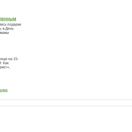
жденным
лись подарки
, в День
 мамы
 еще на 15-
. Как
ркет»,
алее