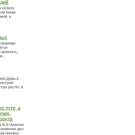
идий
о оплате
ом банке.
мой, в
ных
плениями
ается
 доказать,
....
кой Думы в
острой -
тро растет, в
о пути, а
очин.
ронта
а В.И.Чучелов
положению дел
ым сказано