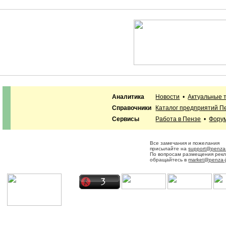
Аналитика
Новости
•
Актуальные 
Справочники
Каталог предприятий П
Сервисы
Работа в Пензе
•
Фору
Все замечания и пожелания
присылайте на
support@penza-
По вопросам размещения рек
обращайтесь в
market@penza-j