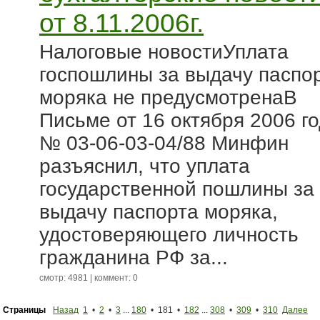
от 8.11.2006г.
Налоговые новостиУплата
госпошлины за выдачу паспо
моряка не предусмотренаВ
Письме от 16 октября 2006 г
№ 03-06-03-04/88 Минфин
разъяснил, что уплата
государственной пошлины за
выдачу паспорта моряка,
удостоверяющего личность
гражданина РФ за...
смотр: 4981 | коммент: 0
Страницы
Назад
1
•
2
•
3
...
180
• 181 •
182
...
308
•
309
•
310
Далее