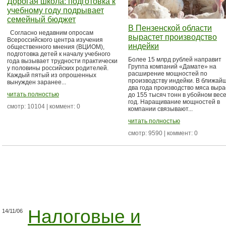
Дорогая школа: подготовка к
учебному году подрывает
семейный бюджет
В Пензенской области
Согласно недавним опросам
вырастет производство
Всероссийского центра изучения
индейки
общественного мнения (ВЦИОМ),
подготовка детей к началу учебного
Более 15 млрд рублей направит
года вызывает трудности практически
Группа компаний «Дамате» на
у половины российских родителей.
расширение мощностей по
Каждый пятый из опрошенных
производству индейки. В ближай
вынужден заранее...
два года производство мяса выра
читать полностью
до 155 тысяч тонн в убойном весе
год. Наращивание мощностей в
смотр: 10104 | коммент: 0
компании связывают...
читать полностью
смотр: 9590 | коммент: 0
Налоговые и
14/11/06