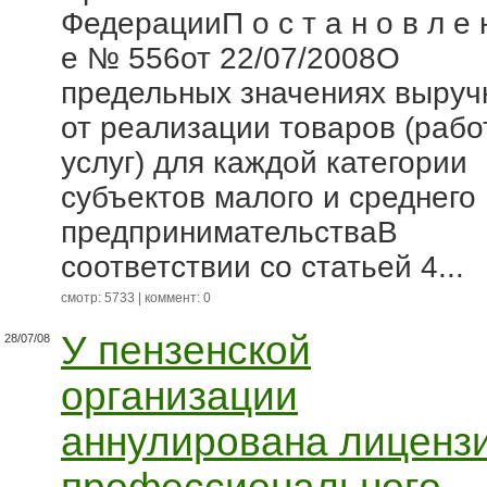
ФедерацииП о с т а н о в л е 
е № 556от 22/07/2008О
предельных значениях выруч
от реализации товаров (работ
услуг) для каждой категории
субъектов малого и среднего
предпринимательстваВ
соответствии со статьей 4...
смотр: 5733 | коммент: 0
У пензенской
28/07/08
организации
аннулирована лиценз