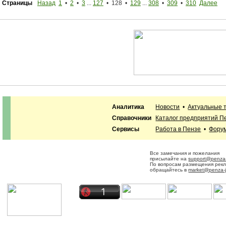
Страницы
Назад
1
•
2
•
3
...
127
• 128 •
129
...
308
•
309
•
310
Далее
Аналитика
Новости
•
Актуальные 
Справочники
Каталог предприятий П
Сервисы
Работа в Пензе
•
Фору
Все замечания и пожелания
присылайте на
support@penza-
По вопросам размещения рек
обращайтесь в
market@penza-j