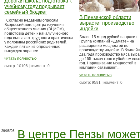
Дорогая школа: подготовка к
учебному году подрывает
семейный бюджет
В Пензенской области
Согласно недавним опросам
вырастет производство
Всероссийского центра изучения
индейки
общественного мнения (ВЦИОМ),
подготовка детей к началу учебного
Более 15 млрд рублей направит
года вызывает трудности практически
Группа компаний «Дамате» на
у половины российских родителей.
расширение мощностей по
Каждый пятый из опрошенных
производству индейки. В ближай
вынужден заранее...
два года производство мяса выра
читать полностью
до 155 тысяч тонн в убойном весе
год. Наращивание мощностей в
смотр: 10106 | коммент: 0
компании связывают...
читать полностью
смотр: 9591 | коммент: 0
В центре Пензы може
29/08/08