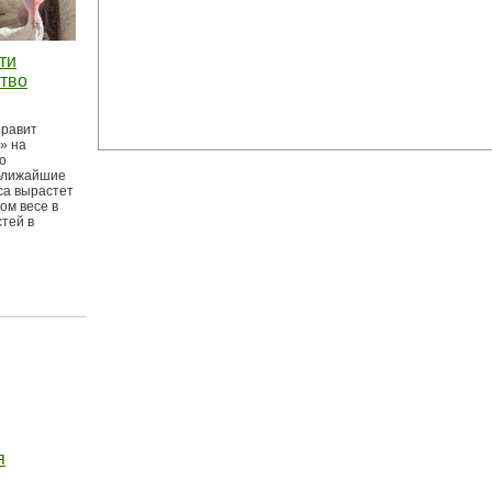
ти
тво
правит
» на
о
 ближайшие
са вырастет
ом весе в
тей в
я