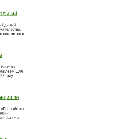
нальный
ть Единый
мательства,
е состоится в
м
тельства
юбилеем. Для
98 году
енции по
 «Разработка
нации
енности» в