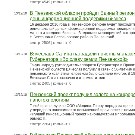
смотр: 4549 | коммент: 0
В Пензенской области пройдет Единый регио
13/12/10
день информационной поддержки бизнеса
16 декабря 2010 года в Пензенском регионе будет проходи
региональный день информационной поддержки предприни
малого и среднего бизнеса. В одном из мероприятий, которо
с. Бессоновка Бессоновского района Пензенской...
смотр: 2506 | коммент: 0
Вячеслава Сатина наградили почетным знако
13/12/10
Губернатора «Во славу земли Пензенской»
Такую награду руководитель аппарата Губернатора и Прави
Пензенской области Вячеслав получил в связи с 50-летним 
пензенского края этим человеком было сделано многое. В 19
Вячеслав Сатин назначен и.о. заместителя...
смотр: 2405 | коммент: 0
Пензенский проект получил золото на конфер
13/12/10
нанотехнологиям
Такой приз получило ООО «Мединж-Пироуглерод» за проект
углеродного нанокомпозта повышенной прочности» в номи
«Лучший инновационный проект наноиндустрии в промышл
рамках II...
смотр: 2264 | коммент: 0