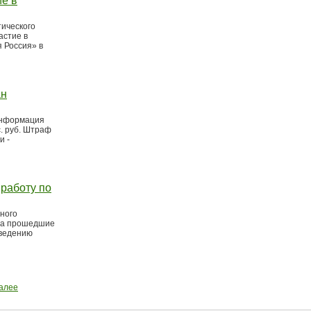
ие в
тического
астие в
 Россия» в
ан
информация
с. руб. Штраф
и -
 работу по
ьного
 За прошедшие
аведению
алее