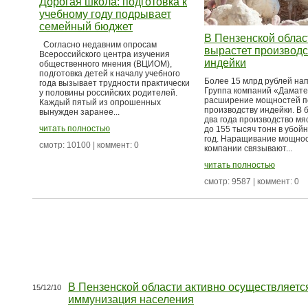
Дорогая школа: подготовка к
учебному году подрывает
семейный бюджет
В Пензенской облас
Согласно недавним опросам
вырастет производс
Всероссийского центра изучения
индейки
общественного мнения (ВЦИОМ),
подготовка детей к началу учебного
Более 15 млрд рублей на
года вызывает трудности практически
Группа компаний «Дамате
у половины российских родителей.
расширение мощностей п
Каждый пятый из опрошенных
производству индейки. В
вынужден заранее...
два года производство мя
читать полностью
до 155 тысяч тонн в убойн
год. Наращивание мощнос
смотр: 10100 | коммент: 0
компании связывают...
читать полностью
смотр: 9587 | коммент: 0
В Пензенской области активно осуществляетс
15/12/10
иммунизация населения