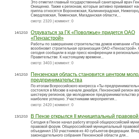
Это отметил главный государственный санитарный врач Ге
Онищенко. Также к регионам, которые активно прививают на
гриппа относятся Воронежская, Калининградская, Нижегоро
Свердловская, Тюменская, Магаданская области,...
смотр: 2320 | коммент: 0
Отдуваться за ГК «Поволжье» придется ОАО
14/12/10
«Пензастрой»
Работы по завершению строительства домов компании «По
возобновит строительная организация ОАО «Пензастрой». 
сегодня сообщили в ходе пресс-конференции в региональн
Правительстве. К настоящему времени...
смотр: 3403 | коммент: 0
Пензенская область становится центром мол
14/12/10
предпринимательства
По итогам Всероссийского конгресса «Ты-предприниматель»
состоялся в Москве в начале декабря, Пензенский регион в
шестерку регионов, где молодежное предпринимательство 
наиболее успешно. Участниками мероприятия...
смотр: 2420 | коммент: 0
В Пензе открылся II муниципальный правово
13/12/10
Сегодня в Пензе начал работу второй общероссийский мун
правовой форум. Общероссийский муниципальный правово
объединил 150 участников из 40 субъектов федерации. Впе
законодательного собрания Пензенской области для...