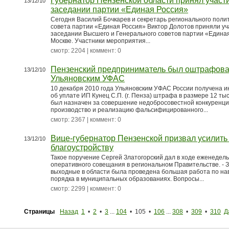
Губернатор Пензенской области принял участ
13/12/10
заседании партии «Единая Россия»
Сегодня Василий Бочкарев и секретарь регионального поли
совета партии «Единая Россия» Виктор Долотов приняли уч
заседании Высшего и Генерального советов партии «Единая
Москве. Участники мероприятия...
смотр: 2204 | коммент: 0
Пензенский предприниматель был оштрафов
13/12/10
Ульяновским УФАС
10 декабря 2010 года Ульяновским УФАС России получена 
об уплате ИП Кунец С.П. (г. Пенза) штрафа в размере 12 ты
был назначен за совершение недобросовестной конкуренци
производство и реализацию фальсифицированного...
смотр: 2367 | коммент: 0
Вице-губернатор Пензенской призвал усилить
13/12/10
благоустройству
Такое поручение Сергей Златогорский дал в ходе еженедел
оперативного совещания в региональном Правительстве. -
выходные в области была проведена большая работа по н
порядка в муниципальных образованиях. Вопросы...
смотр: 2299 | коммент: 0
Страницы
Назад
1
•
2
•
3
...
104
• 105 •
106
...
308
•
309
•
310
Д