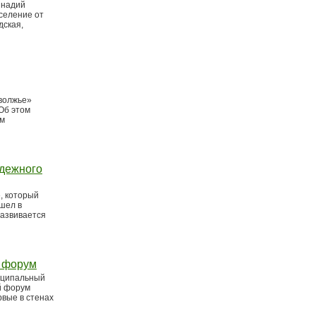
ннадий
селение от
дская,
волжье»
Об этом
ом
одежного
, который
ошел в
развивается
й форум
иципальный
й форум
рвые в стенах