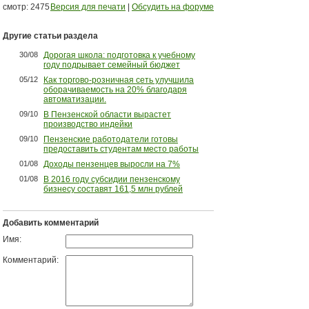
смотр: 2475
Версия для печати
|
Обсудить на форуме
Другие статьи раздела
30/08
Дорогая школа: подготовка к учебному
году подрывает семейный бюджет
05/12
Как торгово-розничная сеть улучшила
оборачиваемость на 20% благодаря
автоматизации.
09/10
В Пензенской области вырастет
производство индейки
09/10
Пензенские работодатели готовы
предоставить студентам место работы
01/08
Доходы пензенцев выросли на 7%
01/08
В 2016 году субсидии пензенскому
бизнесу составят 161,5 млн рублей
Добавить комментарий
Имя:
Комментарий: