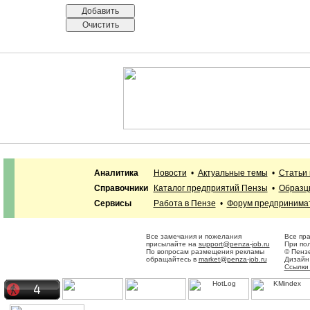
Аналитика
Новости
•
Актуальные темы
•
Статьи
Справочники
Каталог предприятий Пензы
•
Образц
Сервисы
Работа в Пензе
•
Форум предпринима
Все замечания и пожелания
Все пр
присылайте на
support@penza-job.ru
При пол
По вопросам размещения рекламы
© Пенз
обращайтесь в
market@penza-job.ru
Дизайн
Ссылки