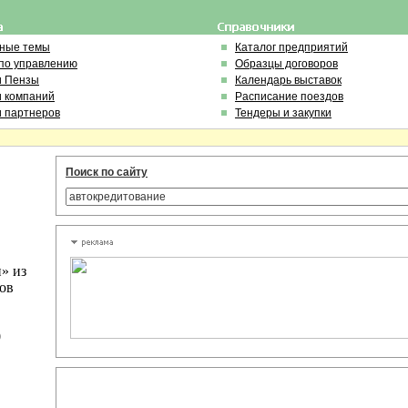
ьные темы
Каталог предприятий
по управлению
Образцы договоров
и Пензы
Календарь выставок
и компаний
Расписание поездов
и партнеров
Тендеры и закупки
Поиск по сайту
» из
ов
0