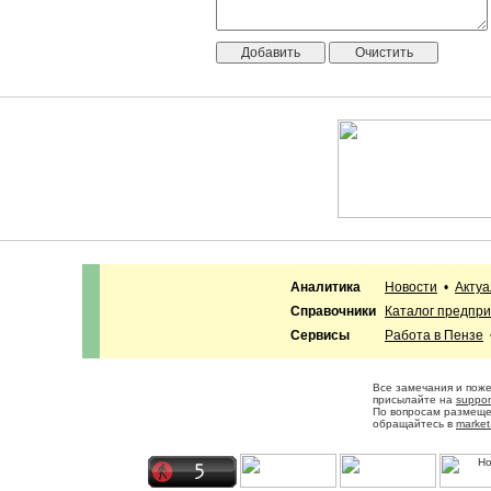
Аналитика
Новости
•
Акту
Справочники
Каталог предпр
Сервисы
Работа в Пензе
Все замечания и пож
присылайте на
suppor
По вопросам размещ
обращайтесь в
market