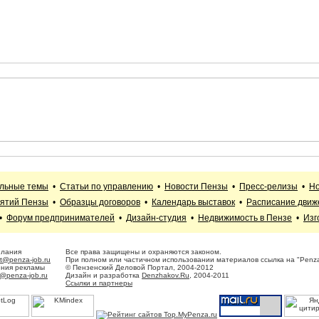
альные темы
•
Статьи по управлению
•
Новости Пензы
•
Пресс-релизы
•
Но
иятий Пензы
•
Образцы договоров
•
Календарь выставок
•
Расписание движ
•
Форум предпринимателей
•
Дизайн-студия
•
Недвижимость в Пензе
•
Изг
елания
Все права защищены и охраняются законом.
t@penza-job.ru
При полном или частичном использовании материалов ссылка на "Penza
ения рекламы
© Пензенский Деловой Портал, 2004-2012
@penza-job.ru
Дизайн и разработка
Denzhakov.Ru
, 2004-2011
Ссылки и партнеры