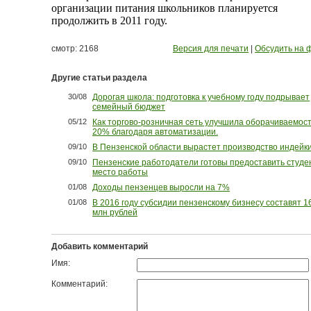
организации питания школьников планируется
продолжить в 2011 году.
смотр: 2168
Версия для печати
|
Обсудить на 
Другие статьи раздела
30/08
Дорогая школа: подготовка к учебному году подрывает
семейный бюджет
05/12
Как торгово-розничная сеть улучшила оборачиваемост
20% благодаря автоматизации.
09/10
В Пензенской области вырастет производство индейк
09/10
Пензенские работодатели готовы предоставить студе
место работы
01/08
Доходы пензенцев выросли на 7%
01/08
В 2016 году субсидии пензенскому бизнесу составят 1
млн рублей
Добавить комментарий
Имя:
Комментарий: