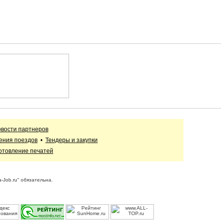
вости партнеров
ения поездов
•
Тендеры и закупки
отовление печатей
-Job.ru" обязательна.