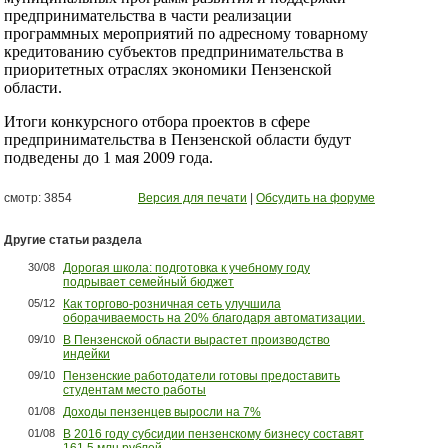
предпринимательства в части реализации
программных мероприятий по адресному товарному
кредитованию субъектов предпринимательства в
приоритетных отраслях экономики Пензенской
области.
Итоги конкурсного отбора проектов в сфере
предпринимательства в Пензенской области будут
подведены до 1 мая 2009 года.
смотр: 3854
Версия для печати
|
Обсудить на форуме
Другие статьи раздела
30/08
Дорогая школа: подготовка к учебному году
подрывает семейный бюджет
05/12
Как торгово-розничная сеть улучшила
оборачиваемость на 20% благодаря автоматизации.
09/10
В Пензенской области вырастет производство
индейки
09/10
Пензенские работодатели готовы предоставить
студентам место работы
01/08
Доходы пензенцев выросли на 7%
01/08
В 2016 году субсидии пензенскому бизнесу составят
161,5 млн рублей