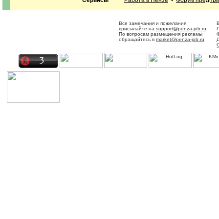
Сервисы
Работа в Пензе
•
Форум предпр
Все замечания и пожелания
присылайте на
support@penza-job.ru
По вопросам размещения рекламы
обращайтесь в
market@penza-job.ru