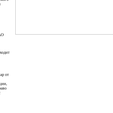
м
АО
ходит
ар от
ции,
раво
с