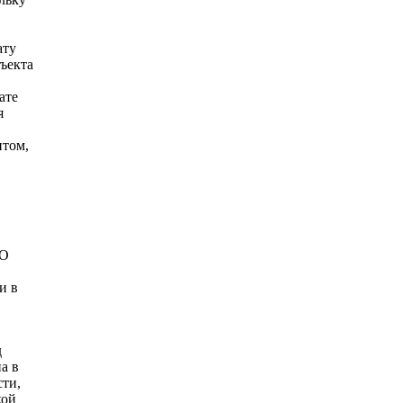
ату
бъекта
ате
я
нтом,
АО
и в
д
а в
сти,
кой