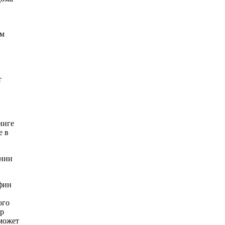
ом
т
ниге
е в
ении
нфин
ого
ер
 может