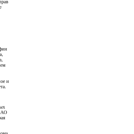
прав
е
нфин
а,
а,
чем
ное и
та.
вых
 ЗАО
рая
дома