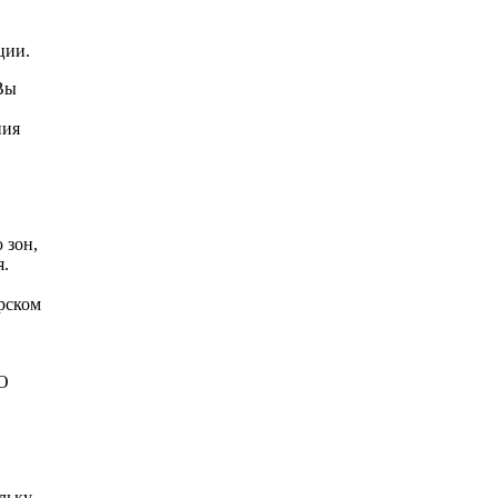
ции.
Вы
ния
 зон,
я.
рском
АО
льку