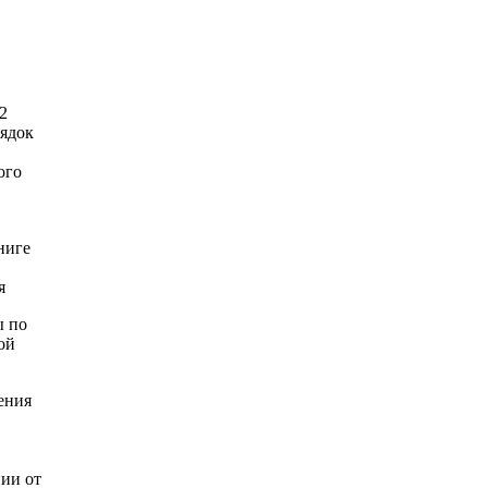
2
рядок
ого
ниге
я
ы по
ой
ения
нии от