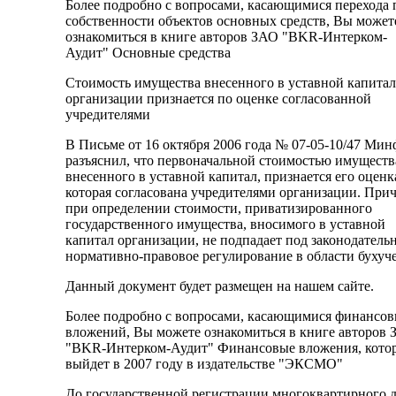
Более подробно с вопросами, касающимися перехода 
собственности объектов основных средств, Вы может
ознакомиться в книге авторов ЗАО "BKR-Интерком-
Аудит" Основные средства
Стоимость имущества внесенного в уставной капитал
организации признается по оценке согласованной
учредителями
В Письме от 16 октября 2006 года № 07-05-10/47 Ми
разъяснил, что первоначальной стоимостью имуществ
внесенного в уставной капитал, признается его оценк
которая согласована учредителями организации. При
при определении стоимости, приватизированного
государственного имущества, вносимого в уставной
капитал организации, не подпадает под законодатель
нормативно-правовое регулирование в области бухуче
Данный документ будет размещен на нашем сайте.
Более подробно с вопросами, касающимися финансо
вложений, Вы можете ознакомиться в книге авторов
"BKR-Интерком-Аудит" Финансовые вложения, кото
выйдет в 2007 году в издательстве "ЭКСМО"
До государственной регистрации многоквартирного 