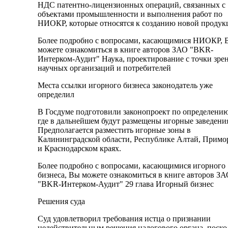
НДС патентно-лицензионных операций, связанных с
объектами промышленности и выполнения работ по
НИОКР, которые относятся к созданию новой продук
Более подробно с вопросами, касающимися НИОКР, 
можете ознакомиться в книге авторов ЗАО "BKR-
Интерком-Аудит" Наука, проектирование с точки зре
научных организаций и потребителей
Места ссылки игорного бизнеса законодатель уже
определил
В Госдуме подготовили законопроект по определению
где в дальнейшем будут размещены игорные заведени
Предполагается разместить игорные зоны в
Калининградской области, Республике Алтай, Примо
и Краснодарском краях.
Более подробно с вопросами, касающимися игорного
бизнеса, Вы можете ознакомиться в книге авторов З
"BKR-Интерком-Аудит" 29 глава Игорный бизнес
Решения суда
Суд удовлетворил требования истца о признании
недействительным решения налогового органа, поско