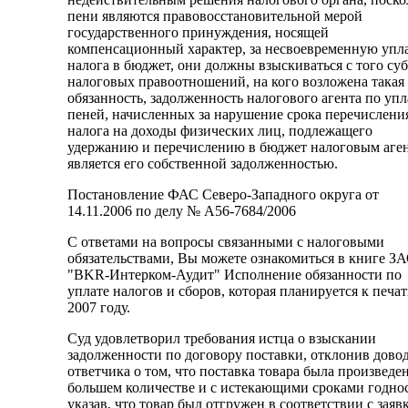
пени являются правовосстановительной мерой
государственного принуждения, носящей
компенсационный характер, за несвоевременную упл
налога в бюджет, они должны взыскиваться с того су
налоговых правоотношений, на кого возложена такая
обязанность, задолженность налогового агента по упл
пеней, начисленных за нарушение срока перечислени
налога на доходы физических лиц, подлежащего
удержанию и перечислению в бюджет налоговым аге
является его собственной задолженностью.
Постановление ФАС Северо-Западного округа от
14.11.2006 по делу № А56-7684/2006
С ответами на вопросы связанными с налоговыми
обязательствами, Вы можете ознакомиться в книге З
"BKR-Интерком-Аудит" Исполнение обязанности по
уплате налогов и сборов, которая планируется к печат
2007 году.
Суд удовлетворил требования истца о взыскании
задолженности по договору поставки, отклонив дово
ответчика о том, что поставка товара была произведен
большем количестве и с истекающими сроками годно
указав, что товар был отгружен в соответствии с заяв