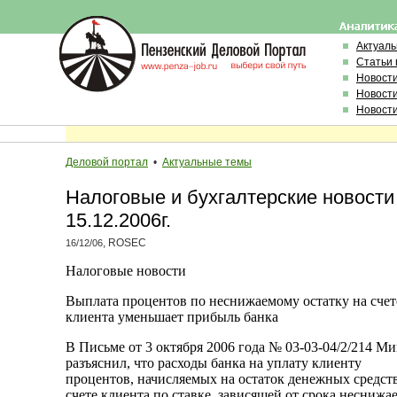
Актуал
Статьи 
Новост
Новост
Новост
Деловой портал
•
Актуальные темы
Налоговые и бухгалтерские новости
15.12.2006г.
, ROSEC
16/12/06
Налоговые новости
Выплата процентов по неснижаемому остатку на счет
клиента уменьшает прибыль банка
В Письме от 3 октября 2006 года № 03-03-04/2/214 М
разъяснил, что расходы банка на уплату клиенту
процентов, начисляемых на остаток денежных средст
счете клиента по ставке, зависящей от срока неснижа