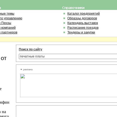
ьные темы
Каталог предприятий
по управлению
Образцы договоров
и Пензы
Календарь выставок
и компаний
Расписание поездов
и партнеров
Тендеры и закупки
Поиск по сайту
 от
е
инфин
в на
емого