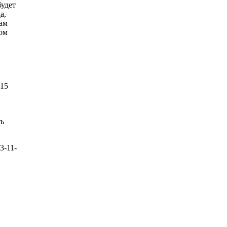
будет
а,
ам
том
615
ть
3-11-