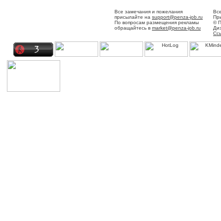
Все замечания и пожелания
Вс
присылайте на
support@penza-job.ru
При
По вопросам размещения рекламы
© 
обращайтесь в
market@penza-job.ru
Ди
Сс