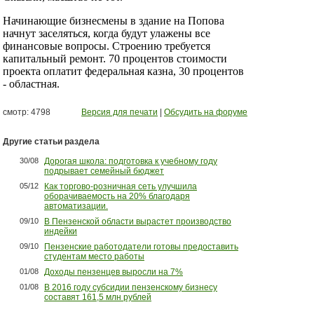
Начинающие бизнесмены в здание на Попова
начнут заселяться, когда будут улажены все
финансовые вопросы. Строению требуется
капитальный ремонт. 70 процентов стоимости
проекта оплатит федеральная казна, 30 процентов
- областная.
смотр: 4798
Версия для печати
|
Обсудить на форуме
Другие статьи раздела
30/08
Дорогая школа: подготовка к учебному году
подрывает семейный бюджет
05/12
Как торгово-розничная сеть улучшила
оборачиваемость на 20% благодаря
автоматизации.
09/10
В Пензенской области вырастет производство
индейки
09/10
Пензенские работодатели готовы предоставить
студентам место работы
01/08
Доходы пензенцев выросли на 7%
01/08
В 2016 году субсидии пензенскому бизнесу
составят 161,5 млн рублей